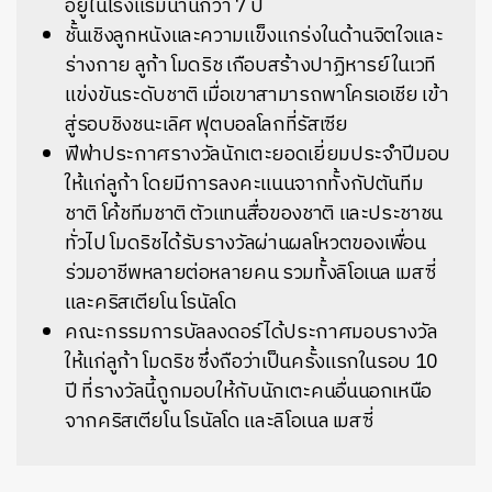
อยู่ในโรงแรมนานกว่า 7 ปี
ชั้นเชิงลูกหนังและความแข็งแกร่งในด้านจิตใจและ
ร่างกาย ลูก้า โมดริช เกือบสร้างปาฏิหารย์ในเวที
แข่งขันระดับชาติ เมื่อเขาสามารถพาโครเอเชีย เข้า
สู่รอบชิงชนะเลิศ ฟุตบอลโลกที่รัสเซีย
ฟีฟ่าประกาศรางวัลนักเตะยอดเยี่ยมประจำปีมอบ
ให้แก่ลูก้า โดยมีการลงคะแนนจากทั้งกัปตันทีม
ชาติ โค้ชทีมชาติ ตัวแทนสื่อของชาติ และประชาชน
ทั่วไป โมดริชได้รับรางวัลผ่านผลโหวตของเพื่อน
ร่วมอาชีพหลายต่อหลายคน รวมทั้งลิโอเนล เมสซี่
และคริสเตียโน โรนัลโด
คณะกรรมการบัลลงดอร์ได้ประกาศมอบรางวัล
ให้แก่ลูก้า โมดริช ซึ่งถือว่าเป็นครั้งแรกในรอบ 10
ปี ที่รางวัลนี้ถูกมอบให้กับนักเตะคนอื่นนอกเหนือ
จากคริสเตียโน โรนัลโด และลิโอเนล เมสซี่