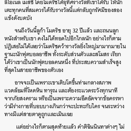
ลิโอเนล เมสซี่ โดยโมดริชได้อุทิศรางวัลที่เขาได้รับ ให้นัก
เตะทุกคนที่สมควรได้รับรางวัลนี้แต่กลับถูกรัศมีของสอง
แข้งดังบดบัง
จนถึงวันนี้ลูก้า โมดริช อายุ 32 ปีแล้ว และถนนลูก
หนังสำหรับเขา คงไม่ได้ทอดไปอีกไกลนัก อย่างไรก็ตาม
ปฏิเสธไม่ได้เลยว่าโมดริชคว้ารางวัลยิ่งใหญ่มามากมายใน
ฐานะนักฟุตบอลอาชีพ ทั้งระดับส่วนตัวและสโมสร เรียก
ได้ว่าเขาเป็นนักฟุตบอลคนหนึ่ง ที่ประสบความสำเร็จสูง
ที่สุดในสายอาชีพของตัวเอง
อาจจะเป็นเพราะเขาเติบโตขึ้นท่ามกลางสภาพ
แวดล้อมที่โหดหิน ทารุณ และต้องระแวดระวังทุกนาที
จากภัยสงคราม หรือเป็นเพราะความอึดอัดจากข้อครรหา
ว่ามีร่างกายที่บอบบางเกินกว่าจะปะทะกับใคร จนระหว่าง
ทางมีแต่สายตาดูถูกและเมินเฉย
แต่อย่างไรก็ตามสุดท้ายแล้ว คำติฉินนินทาต่างๆ ไม่