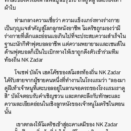
ผ้าใบ
ท่ามกลางความเชื่อว่า ความแข็งแกร่งทางร่างกาย
เป็นกุญแจสำคัญสู่โลกลูกหนังอาชีพ โมดริชถูกมองว่ามี
ร่างกายที่เล็กและอ่อนแอเกินไปที่จะประสบความสำเร็จใน
ฐานะนักกีฬาฟุตบอลอาชีพ แต่ความพยายามและเซนส์ใน
ด้านฟุตบอลก็เป็นใบเบิกทางให้เขาถูกดึงตัวเข้าร่วมทีม
ท้องถิ่น NK Zadar
โจเซฟ บัลโจ เฮดโค้ชของสโมสรท้องถิ่น NK Zadar
ได้รับสายจากผู้ชายคนหนึ่งที่ทำงานในโรงแรมว่า ”ลองมา
ดูฝีเท้าเจ้าหนูที่เตะบอลอยู่ในลานจอดรถของโรงแรมเราดู
สิ” บัลโจตอบรับคำเชิญชวน และตกตะลึงกับทักษะและ
ความละเอียดอ่อนในเชิงลูกหนังของเจ้าหนูโมดริชในตอน
นั้น
เขาตกลงให้โมดริชเข้าสู่อะคาเดมีของ NK Zadar