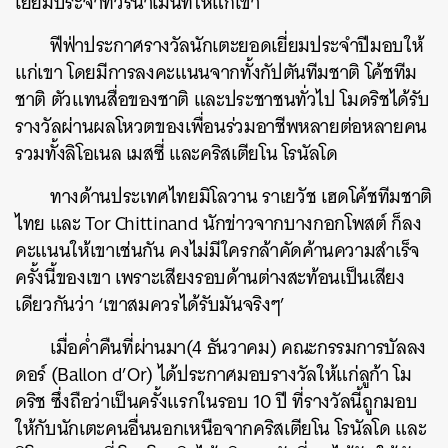
เยี่ยมประจำทัวร์นาเมนท์ให้แก่เขา
ฟีฟ่าประกาศรางวัลนักเตะยอดเยี่ยมประจำปีมอบให้
แก่เขา โดยมีการลงคะแนนจากทั้งกัปตันทีมชาติ โค้ชทีม
ชาติ ตัวแทนสื่อของชาติ และประชาชนทั่วไป โมดริชได้รับ
รางวัลผ่านผลโหวตของเพื่อนร่วมอาชีพหลายต่อหลายคน
รวมทั้งลิโอเนล เมสซี่ และคริสเตียโน โรนัลโด
ทางด้านประเทศไทย
มิโลวาน ราเยวัช เฮดโค้ชทีมชาติ
ไทย และ Tor Chittinand นักข่าวจากบางกอกโพสต์ ก็ลง
คะแนนให้เขาเช่นกัน
คงไม่มีใครกล้าคัดค้านความสำเร็จ
ครั้งนี้ของเขา เพราะเสียงรอบด้านต่างสะท้อนเป็นเสียง
เดียวกันว่า ‘เขาสมควรได้รับมันจริงๆ’
เมื่อค่ำคืนที่ผ่านมา(4 ธันวาคม) คณะกรรมการบัลลง
ดอร์ (Ballon d’Or) ได้ประกาศมอบรางวัลให้แก่ลูก้า โม
ดริช ซึ่งถือว่าเป็นครั้งแรกในรอบ 10 ปี ที่รางวัลนี้ถูกมอบ
ให้กับนักเตะคนอื่นนอกเหนือจากคริสเตียโน โรนัลโด และ