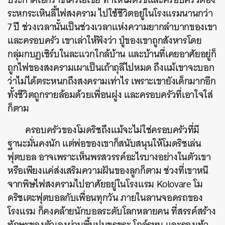
ระหกระเหินลี้ไฟสงคราม ไปใช้ชีวิตอยู่ในโรงแรมนานกว่า
7 ปี ช่วงเวลานั้นเป็นช่วงเวลาแห่งความยากลำบากของเขา
และครอบครัว เขาเล่าให้ฟังว่า ปู่ของเขาถูกสังหารโดย
กลุ่มกบฏเซิร์บในละแวกใกล้บ้าน และบ้านที่เคยอาศัยอยู่ก็
ถูกไฟของสงครามเผาเป็นเถ้าถุลีไปหมด ถึงแม้เขาจะบอก
ว่าไม่ได้ตระหนกถึงสงครามเท่าไร เพราะเขายังเด็กมากอีก
ทั้งชีวิตถูกรายล้อมด้วยเพื่อนฝูง และครอบครัวที่เอาใจใส่
ก็ตาม
ครอบครัวของโมดริชถึงแม้จะไม่ใช่ครอบครัวที่มี
ฐานะมั่นคงนัก แต่พ่อของเขาก็สนับสนุนให้โมดริชเล่น
ฟุตบอล อาจเพราะเห็นพรสวรรค์อะไรบางอย่างในตัวเขา
หรือเพียงแค่ส่งเสริมความฝันของลูกก็ตาม ช่วงที่เขาหนี
จากพิษไฟสงครามไปอาศัยอยู่ในโรงแรม
Kolovare
โม
ดริชเตะฟุตบอลกับเพื่อนทุกวัน ภายในลานจอดรถของ
โรงแรม ก็คงคล้ายนักบอลระดับโลกหลายคน ที่สรรค์สร้าง
ทักษะของตัวเองผ่านพื้นปูนขรุขระ โกล์รูหนู และรองเท้า