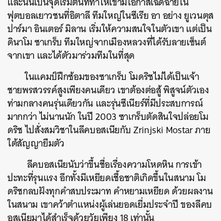
และนั้นเป็นจุดเริ่มต้นที่ทำให้เขามีโอกาสเฉิดฉายใน
ฟุตบอลเยาวชนที่อิตาลี ทีมใหญ่ในซีเรีย อา อย่าง ยูเวนตุส
ปาร์มา อินเตอร์ มิลาน เริ่มให้ความสนใจในตัวเขา แต่เป็น
ดินาโม ซาเกร็บ ทีมใหญ่จากเมืองหลวงที่ได้รับลายเซ็นต์
จากเขา และได้ตัวมาร่วมทีมในที่สุด
ในแคมป์ฝึกซ้อมของซาเกร็บ โมดริชไม่ได้เป็นเจ้า
ชายพรสวรรค์สูงเพียงคนเดียว เขาต้องต่อสู้ พิสูจน์ตัวเอง
ท่ามกลางคนรุ่นเดียวกัน และรุ่นซีเนียร์ที่มีประสบการณ์
มากกว่า ไม่นานนัก ในปี 2003 ซาเกร็บตัดสินใจปล่อยโม
ดริช ไปสั่งสมวิชาในลีคบอสเนียกับ
Zrinjski Mostar
ภาย
ใต้สัญญายืมตัว
ลีคบอสเนียนับว่าขึ้นชื่อเรื่องความโหดหิน การเข้า
ปะทะที่รุนแรง อีกทั้งมีเหยียดเชื้อชาติเกิดขึ้นในสนาม โม
ดริชกลบฝังทุกคำสบประมาท คำหยามเหยียด ด้วยผลงาน
ในสนาม เขาคว้าตำแหน่งผู้เล่นยอดเยี่มประจำปี ของลีคบ
อสเนียมาได้สำเร็จด้วยวัยเพียง 18 เท่านั้น