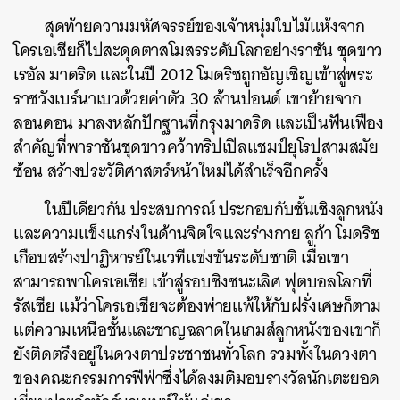
สุดท้ายความมหัศจรรย์ของเจ้าหนุ่มใบไม้แห้งจาก
โครเอเชียก็ไปสะดุดตาสโมสรระดับโลกอย่างราชัน ชุดขาว
เรอัล มาดริด และในปี 2012 โมดริชถูกอัญเชิญเข้าสู่พระ
ราชวังเบร์นาเบวด้วยค่าตัว 30 ล้านปอนด์ เขาย้ายจาก
ลอนดอน มาลงหลักปักฐานที่กรุงมาดริด และเป็นฟันเฟือง
สำคัญที่พาราชันชุดขาวคว้าทริปเปิลแชมป์ยุโรปสามสมัย
ซ้อน สร้างประวัติศาสตร์หน้าใหม่ได้สำเร็จอีกครั้ง
ในปีเดียวกัน ประสบการณ์ ประกอบกับชั้นเชิงลูกหนัง
และความแข็งแกร่งในด้านจิตใจและร่างกาย ลูก้า โมดริช
เกือบสร้างปาฏิหารย์ในเวทีแข่งขันระดับชาติ เมื่อเขา
สามารถพาโครเอเชีย เข้าสู่รอบชิงชนะเลิศ ฟุตบอลโลกที่
รัสเซีย แม้ว่าโครเอเชียจะต้องพ่ายแพ้ให้กับฝรั่งเศษก็ตาม
แต่ความเหนือชั้นและชาญฉลาดในเกมส์ลูกหนังของเขาก็
ยังติดตรึงอยู่ในดวงตาประชาชนทั่วโลก รวมทั้งในดวงตา
ของคณะกรรมการฟีฟ่าซึ่งได้ลงมติมอบรางวัลนักเตะยอด