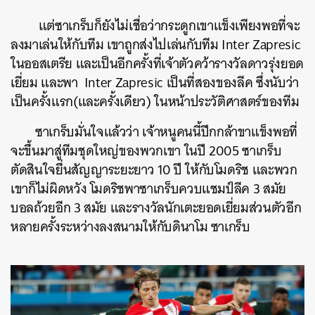
แต่ซาเกร็บก็ยังไม่เชื่อว่ากระดูกเขาแข็งเพียงพอที่จะ
ลงมาเล่นให้กับทีม เขาถูกส่งไปเล่นกับทีม I
nter Zapresic
ในออสเตรีย และเป็นอีกครั้งที่เจ้าตัวคว้ารางวัลดาวรุ่งยอด
เยี่ยม และพา Inter Zapresic เป็นที่สองของลีค ซึ่งนับว่า
เป็นครั้งแรก(และครั้งเดียว) ในหน้าประวัติศาสตร์ของทีม
ซาเกร็บมั่นใจแล้วว่า เจ้าหนูคนนี้ปีกกล้าขาแข็งพอที่
จะขึ้นมาสู่ทีมชุดใหญ่ของพวกเขา ในปี 2005 ซาเกร็บ
ตัดสินใจยื่นสัญญาระยะยาว 10 ปี ให้กับโมดริช และพวก
เขาก็ไม่ผิดหวัง โมดริชพาซาเกร็บควบแชมป์ลีค 3 สมัย
บอลถ้วยอีก 3 สมัย และรางวัลนักเตะยอดเยี่ยมส่วนตัวอีก
หลายครั้งระหว่างลงสนามให้กับดินาโม ซาเกร็บ
ค้นหา
SHARE
TWEET
LINE
EMAIL