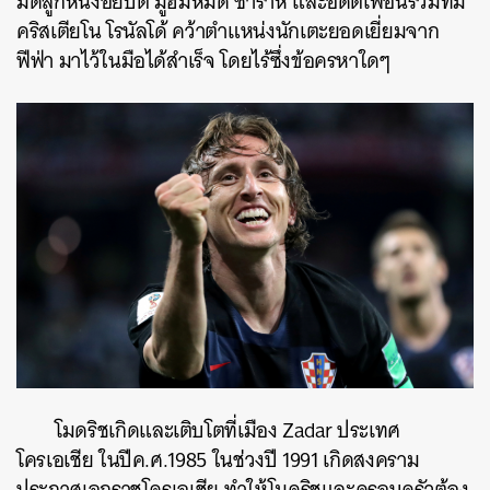
มดลูกหนังอียิปต์ มูฮัมหมัด ซาราห์ และอดีตเพื่อนร่วมทีม
คริสเตียโน โรนัลโด้ คว้าตำแหน่งนักเตะยอดเยี่ยมจาก
ฟีฟ่า มาไว้ในมือได้สำเร็จ โดยไร้ซึ่งข้อครหาใดๆ
โมดริชเกิดและเติบโตที่เมือง Zadar ประเทศ
โครเอเชีย ในปีค.ศ.1985 ในช่วงปี 1991 เกิดสงคราม
ประกาศเอกราชโครเอเชีย ทำให้โมดริชและครอบครัวต้อง