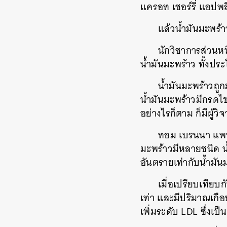
แครอท เชอร์รี่ แอปพล
แล้วน้ำมันมะพร้า
นักวิชาการส่วนห
น้ำมันมะพร้าว ทั้งป
น้ำมันมะพร้าวถูก
น้ำมันมะพร้าวมีกรดไข
อย่างไรก็ตาม ก็มีผู้ว
ทอม เบรนนา แพท
มะพร้าวมีหลายชนิด น้
อันตรายเท่ากับน้ำมั
เมื่อเปรียบเทียบ
เท่า และมีปริมาณเกือ
เพิ่มระดับ LDL ซึ่งเป