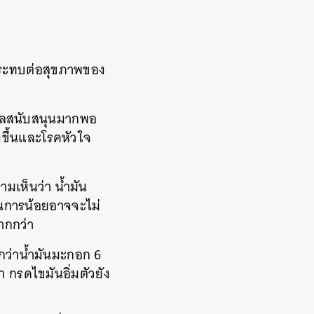
ลกระทบต่อสุขภาพของ
อมูลสนับสนุนมากพอ
งขึ้นและโรคหัวใจ
เห็นว่า น้ำมัน
บวนการน้อยอาจจะไม่
ากกว่า
กกว่าน้ำมันมะกอก 6
 กรดไขมันอิ่มตัวยัง