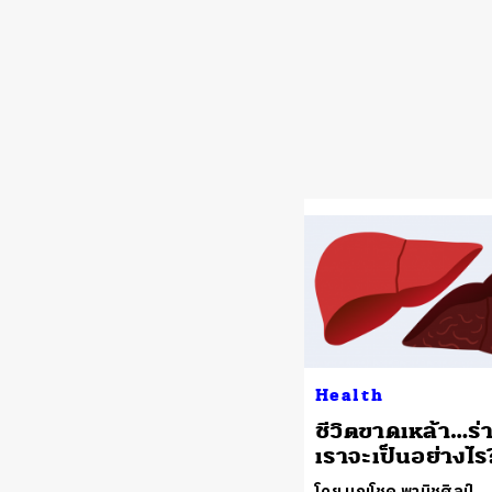
Health
ชีวิตขาดเหล้า…ร
เราจะเป็นอย่างไร
โดย บุญโชค พานิชศิลป์