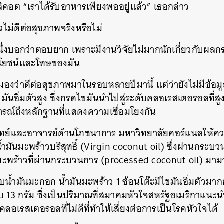
ิคอต “เราได้รับอาหารเพียงพออยู่แล้ว” เธอกล่าว
วไม่ดีต่อสุขภาพจริงหรือไม่
นึ่งบอกว่าตอบยาก เพราะมีงานวิจัยไม่มากนักเกี่ยวกับผ
ระโยชน์และโทษของมัน
มองว่าดีต่อสุขภาพมาในรอบหลายปีมานี้ แต่ว่ายังไม่มีข้
มันอิ่มตัวสูง ซึ่งกรดไขมันนำไปสู่ระดับคลอเรสเตอรอลที่สู
ิจารณ์ถึงหลักฐานที่แสดงความเชื่อมโยงกัน
ย์และอาจารย์ด้านโภชนาการ มหาวิทยาลัยคอร์แนลให้ความ
ำมันมะพร้าวบริสุทธิ์ (Virgin coconut oil) ซึ่งผ่านกระ
นมะพร้าวที่ผ่านกระบวนการ (processed coconut oil) มาม
กับน้ำมันมะกอก น้ำมันมะพร้าว 1 ช้อนโต๊ะมีไขมันอิ่มตัวมา
บ 13 กรัม ซึ่งเป็นปริมาณที่สมาคมหัวใจสหรัฐอเมริกาแนะนำ
็นคลอเรสเตอรอลที่ไม่ดีที่ทำให้เสี่ยงต่อการเป็นโรคหัวใจได้