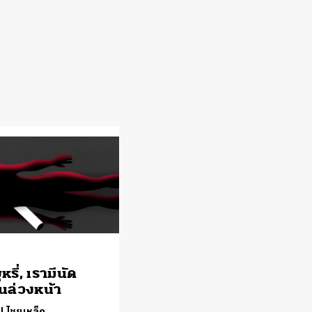
หรี่, เรามีนัด
นล่วงหน้า
ป ไชยเหล็ก