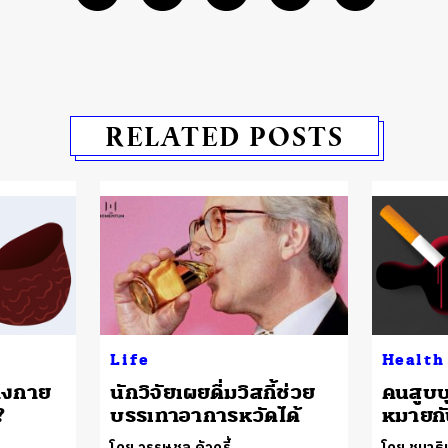
RELATED POSTS
Life
Health
่างกาย
นักวิจัยเผยดื่มวิสกี้ช่วย
คนสูบบุ
?
บรรเทาอาการหวัดได้
หมายกั
โดย วรรษชล คัวดรี้
โดย ชนาธิ