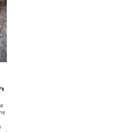
่า
ละ
นหา
การ
SHARE
TWEET
LINE
EMAIL
ส