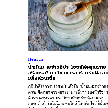
Health
น้ำมันมะพร้าวมีประโยชน์ต่อสุขภาพ
จริงหรือ? นักวิชาการฮาร์วาร์ดติง อย
เพิ่งด่วนเชื่อ
คลิปวิดีโอการบรรยายในหัวข้อ “น้ำมันมะพร้าวแ
ค้
ความผิดพลาดของสารอาหารอื่นๆ” ของนักวิชา
ด้านสาธารณสุข มหาวิทยาลัยฮาร์วาร์ดบนยูทูบ
กลายเป็นไวรัลในโลกออนไลน์ โดยเว็บไซต์บิสิเน