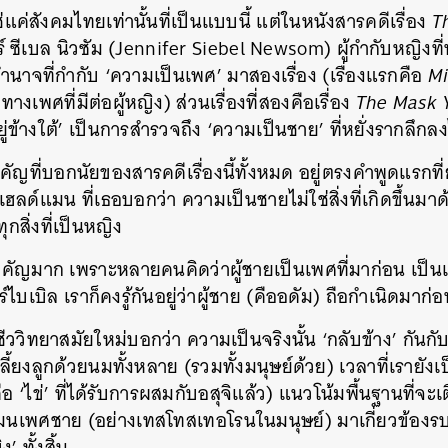
ใช่แค่สังคมไทยเท่านั้นที่เป็นแบบนี้ แต่ในหนังสารคดีเรื่อง
T
ร์ ซีเบล นิวซัม (Jennifer Siebel Newsom) ผู้กำกับหญิง
นาจที่กำกับ ‘ความเป็นเพศ’ มาสองเรื่อง (เรื่องแรกคือ
Mi
งเพศที่มีต่อผู้หญิง) ส่วนเรื่องที่สองคือเรื่อง
The Mask Y
ยู่ข้างใต้’ เป็นการสำรวจถึง ‘ความเป็นชาย’ ที่หยั่งรากลึ
ัญที่บอกนัยของสารคดีเรื่องนี้ทั้งหมด อยู่ตรงคำพูดแรกท
ฮลด์แมน ที่เธอบอกว่า ความเป็นชายไม่ใช่สิ่งที่เกิดขึ้นมา
ุกสิ่งที่เป็นหญิง
้สำคัญมาก เพราะหลายคนคิดว่าผู้ชายเป็นเพศที่มาก่อน เป็นเพ
ไบเบิล เราก็คงรู้กันอยู่ว่าผู้ชาย (คืออดัม) ถือกำเนิดมาก่อ
วิทยาสมัยใหม่บอกว่า ความเป็นจริงนั้น ‘กลับข้าง’ กันกับที่
ว์เลี้ยงลูกด้วยนมทั้งหลาย (รวมทั้งมนุษย์ด้วย) เวลาที่เรายังเป
ือ ‘ไข่’ ที่ได้รับการผสมกับอสุจิแล้ว) แนวโน้มพื้นฐานที่จ
อร์โมนเพศชาย (อย่างเทสโทสเทอโรนในมนุษย์) มาเกี่ยวข้อ
 ทั้งสิ้น