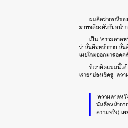
ผมคิดว่ากรณีของน
มาพอดีลงตัวกับหน้า
เป็น ‘ความคาดหวั
ว่านั่นคือหน้ากาก นั
เผยโฉมออกมาสอดคล้
ที่เราคิดแบบนี้ไ
เรายกย่องเชิดชู ‘คว
‘ความคาดหวัง’
นั่นคือหน้ากา
ความจริง) เ