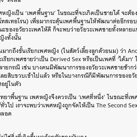
พศหญิงเป็น ‘เพศพื้นฐาน’ ในขณะที่จะเกิดเป็นชายได้ จะต้อง
โทสเทอโรน) เพื่อมากระตุ้นเพศพื้นฐานให้พัฒนาต่ออีกร
ณะของอวัยวะเพศให้ดี ก็จะพบว่าอวัยวะเพศชายทั้งหลายแหล่
งทั้งนั้น
มากถึงขั้นเรียกเพศหญิง (ในสัตว์เลี้ยงลูกด้วยนม) ว่า Anc
เรียกเพศชายว่าเป็น Derived Sex หรือเป็นเพศที่ ‘ได้มา’
หลายกรณี เช่น บางคนมีพัฒนาการของอวัยวะเพศชายช้ากว
็อายุเลยสิบขวบเข้าไปแล้ว หรือในบางกรณีก็มีพัฒนการของอ
อยู่ในตัว
วิทยาพื้นฐาน เพศหญิงจึงควรเป็น ‘เพศที่หนึ่ง’ ในขณะที่เพศ
้ทั่วไป เราจะพบว่าเพศหญิงถูกจัดให้เป็น The Second Sex
าตลอด