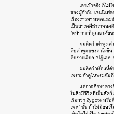
เอาเข้าจริง ก็ไม่
ของผู้กำกับ เจนนิเฟอ
เรื่องราวทางเพศและอำ
เป็นสารคดีสำรวจอคติทา
‘หน้ากากที่คุณอาศัยอ
ผมคิดว่าคำพูดสำค
คือคำพูดของคาโรลีน เ
คือการเลือก ‘ปฏิเสธ’ ท
ผมคิดว่าเรื่องนี
เพราะถ้าดูในพระคัมภีร์
แต่การศึกษาทางชีว
ในสิ่งมีชีวิตที่เป็นสัต
เรียกว่า Zygote หรือค
เพศ’ นั้น ถ้าไม่มีฮ
เติบโตไปเป็น ‘เพศหญิง’