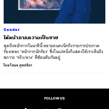
ค้นหา
SHARE
TWEET
LINE
EMAIL
Gender
ใต้หน้ากากความเป็นชาย
พูดถึงหน้ากากในนาทีนี้ หลายคนคงนึกถึงรายการประกวด
ร้องเพลง ‘หน้ากากนักร้อง’ ซึ่งในแง่หนึ่งก็แสดงให้เราเห็นถึง
สภาวะ ‘จริง/ลวง’ ที่ซ้อนทับกันอยู่
โดย
โตมร ศุขปรีชา
FOLLOW US