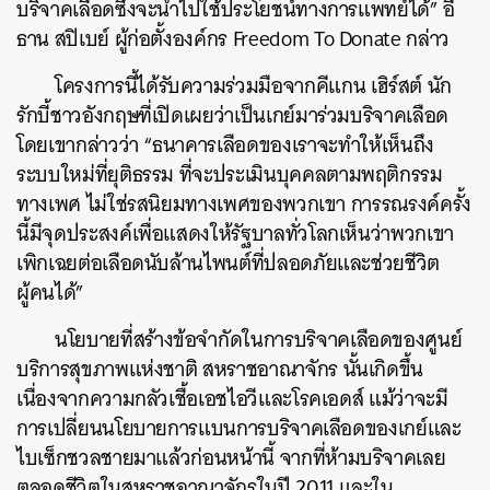
บริจาคเลือดซึ่งจะนำไปใช้ประโยชน์ทางการแพทย์ได้
”
อี
ธาน
สปิเบย์
ผู้ก่อตั้งองค์กร
Freedom To Donate
กล่าว
โครงการนี้ได้รับความร่วมมือจากคีแกน
เฮิร์สต์
นัก
รักบี้ชาวอังกฤษที่เปิดเผยว่าเป็นเกย์มาร่วมบริจาคเลือด
โดยเขากล่าวว่า
“
ธนาคารเลือดของเราจะทำให้เห็นถึง
ระบบใหม่ที่ยุติธรรม
ที่จะประเมินบุคคลตามพฤติกรรม
ทางเพศ ไม่ใช่รสนิยมทางเพศของพวกเขา
การรณรงค์ครั้ง
นี้มีจุดประสงค์เพื่อแสดงให้รัฐบาลทั่วโลกเห็นว่าพวกเขา
เพิกเฉยต่อเลือดนับล้านไพนต์ที่ปลอดภัยและช่วยชีวิต
ผู้คนได้
”
นโยบายที่สร้างข้อจำกัดในการบริจาคเลือดของศูนย์
บริการสุขภาพแห่งชาติ
สหราชอาณาจักร
นั้นเกิดขึ้น
เนื่องจากความกลัวเชื้อเอชไอวีและโรคเอดส์
แม้ว่าจะมี
การเปลี่ยนนโยบายการแบนการบริจาคเลือดของเกย์และ
ไบเซ็กชวลชายมาแล้วก่อนหน้านี้
จากที่ห้ามบริจาคเลย
ตลอดชีวิตในสหราชอาณาจักรในปี
2011
และใน