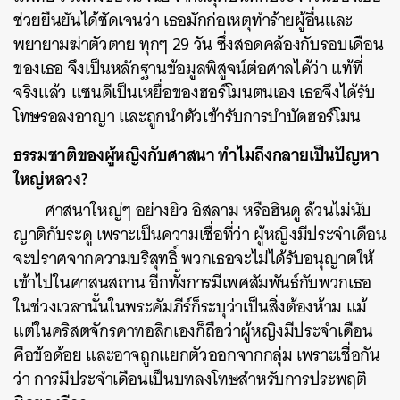
ช่วยยืนยันได้ชัดเจนว่า เธอมักก่อเหตุทำร้ายผู้อื่นและ
พยายามฆ่าตัวตาย ทุกๆ 29 วัน ซึ่งสอดคล้องกับรอบเดือน
ของเธอ จึงเป็นหลักฐานข้อมูลพิสูจน์ต่อศาลได้ว่า แท้ที่
จริงแล้ว แซนดีเป็นเหยื่อของฮอร์โมนตนเอง เธอจึงได้รับ
โทษรอลงอาญา และถูกนำตัวเข้ารับการบำบัดฮอร์โมน
ธรรมชาติของผู้หญิงกับศาสนา ทำไมถึงกลายเป็นปัญหา
ใหญ่หลวง?
ศาสนาใหญ่ๆ อย่างยิว อิสลาม หรือฮินดู ล้วนไม่นับ
ญาติกับระดู เพราะเป็นความเชื่อที่ว่า ผู้หญิงมีประจำเดือน
จะปราศจากความบริสุทธิ์ พวกเธอจะไม่ได้รับอนุญาตให้
เข้าไปในศาสนสถาน อีกทั้งการมีเพศสัมพันธ์กับพวกเธอ
ในช่วงเวลานั้นในพระคัมภีร์ก็ระบุว่าเป็นสิ่งต้องห้าม แม้
แต่ในคริสตจักรคาทอลิกเองก็ถือว่าผู้หญิงมีประจำเดือน
คือข้อด้อย และอาจถูกแยกตัวออกจากกลุ่ม เพราะเชื่อกัน
ว่า การมีประจำเดือนเป็นบทลงโทษสำหรับการประพฤติ