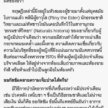
ผิดของอีวา
ทฤษฎีเหล่านี้ฝังอยู่ในหัวสมองผู้ชายมาตั้งแต่ยุคสมัย
โบราณแล้ว พลินีผู้อาวุโส (Pliny the Elder) นักธรรมชาติ
วิทยาและแม่ทัพชาวโรมันเคยบันทึกไว้ในสารานุกรม
‘ธรรมชาติวิทยา’ (Naturalis historia) ของเขาเกี่ยวกับผู้
หญิงมีประจำเดือนว่า พวกเธอมีส่วนทำให้อาหารเน่าเสีย
ค้นหา
กระจกหมองคล้ำ และผึ้งตาย ความคิดความเชื่อเกี่ยวกับ
SHARE
TWEET
LINE
EMAIL
ความไม่บริสุทธิ์ของผู้หญิงที่ฝังแน่นมานานนับศตวรรษนี้
สืบต่อมาจนถึงทศวรรษ 1970s ที่ห้ามผู้หญิงมีประจำเดือน
บริจาคเลือด ให้อยู่ห่างจากห้องแล็บถ่ายภาพและห้องฉาย
รังสี หรือห้ามเข้าไปเป็นลูกมือในห้องครัว
ออกัสซัมคลายความเจ็บปวดได้หรือ?
มีวิธีการบำบัดอาการที่เกิดขึ้นระหว่างมีประจำเดือน
เช่น ปวดหลัง เหน็บชา ฯ ซึ่งเป็นวิธีธรรมชาติและไม่น่าจะ
เสียเงิน นั่นก็คือ ออกัสซัม ข้อนี้นรีแพทย์ยืนยันว่า อาการ