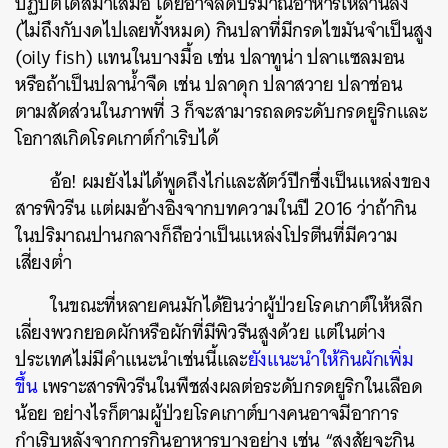
ปฏิบัติได้สม่ำเสมอ โดยอาจลดปริมาณอาหารเหล่านี้ลง
(ไม่ถึงกับงดไปเลยทั้งหมด) กินปลาที่มีกรดไขมันจำเป็นสูง
(oily fish) แทนในบางมื้อ เช่น ปลาทูน่า ปลาแซลมอน
หรือถ้าเป็นปลาน้ำจืด เช่น ปลาดุก ปลาสวาย ปลาช่อน
ตามสัดส่วนในภาพที่ 3 ก็จะสามารถลดระดับกรดยูริกและ
โอกาสเกิดโรคเกาต์กำเริบได้
อ้อ! ผมยังไม่ได้พูดถึงไก่และสัตว์ปีกซึ่งเป็นแหล่งของ
สารพิวรีน แต่ผมอ้างอิงจากบทความในปี 2016 ว่าถ้ากิน
ในปริมาณปานกลางก็ถือว่าเป็นแหล่งโปรตีนที่มีความ
เสี่ยงต่ำ
ในขณะที่
หลายคนมักได้ยินว่าผู้ป่วยโรคเกาต์ให้หลีก
เลี่ยง
พวกยอดผัก
หรือผักที่มีพิวรีนสูงด้วย แต่ในต่าง
ประเทศไม่มีคำแนะนำเช่นนี้และ
ยังแนะนำให้กินผักเพิ่ม
ขึ้น
เพราะสารพิวรีนในพืชส่งผลต่อระดับกรดยูริกในเลือด
น้อย อย่างไรก็ตามผู้ป่วยโรคเกาต์บางคนอาจมีอาการ
กำเริบหลังจากการกินอาหารบางอย่าง เช่น “สงสัยจะกิน