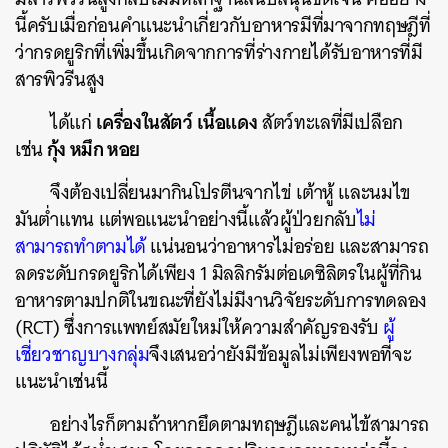
นี้ครับเมื่อก่อนคำแนะนำเกี่ยวกับอาหารมีที่มาจากทฤษฎีที่
ว่ากรดยูริกที่เพิ่มขึ้นเกิดจากการที่ร่างกายได้รับอาหารที่มี
สารพิวรีนสูง
เครื่องในสัตว์
เนื้อแดง
ได้แก่
สัตว์ทะเลที่มีเปลือก
กุ้ง หมึก หอย
เช่น
จึงต้องเปลี่ยนมากินโปรตีนจากไข่ เต้าหู้ และนมไข
มันต่ำแทน
แต่พอแนะนำอย่างนี้แล้วผู้ป่วยกลับ
ไม่
สามารถทำตามได้
แน่นอนว่าอาหารไม่อร่อย และสามารถ
ลดระดับกรดยูริกได้เพียง 1 มิลลิกรัมต่อเดซิลิตรในผู้ที่กิน
อาหารตามปกติในขณะที่ยังไม่มีงานวิจัยระดับการทดลอง
(RCT) ซึ่งการแพทย์สมัยใหม่ให้ความสำคัญรองรับ
ผู้
เชี่ยวชาญบางกลุ่ม
จึงเสนอว่ายังมีข้อมูลไม่เพียงพอที่จะ
แนะนำเช่นนี้
อย่างไรก็ตามถ้าหากยึดตามทฤษฎีและคนไข้สามารถ