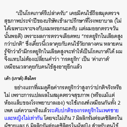
“เป็นโรคเกาต์รึเปล่าครับ” เคยมีคนไข้ถือสมุดตรวจ
สุขภาพประจำปีของบริษัทเข้ามาปรึกษาที่โรงพยาบาล (ไม่
ได้เฉพาะเจาะจงกับผมหรอกนะครับ แต่ผมออกตรวจวัน
นั้นพอดี) เพราะผลการตรวจเลือดพบ “กรดยูริกในเลือดสูง
กว่าปกติ” ซึ่งเดี๋ยวนี้เวลาคุยกับคนไข้วัยกลางคน หลายคน
รู้จักว่าถ้ามีกรดยูริกในเลือดสูงจะทำให้เป็นโรคเกาต์ได้ ผม
จึงแทบไม่ต้องเปลี่ยนคำว่า ‘กรดยูริก’ เป็น ‘ค่าเกาต์’
เหมือนเวลาคุยกับคนไข้สูงอายุอีกแล้ว
เค้า (เกาต์) คือใคร
อย่างแรกที่ผมดูคือค่ากรดยูริกว่าสูงกว่าปกติจริงหรือ
ไม่ เพราะการแปลผลในสมุดตรวจสุขภาพ (หรือแม้แต่
ห้องแล็บของโรงพยาบาลเอง) จะใช้เกณฑ์เหมือนกันทั้ง 2
เพศ แต่ความจริงแล้ว
ระดับปกติของกรดยูริกในเพศชาย
และหญิงไม่เท่ากัน
โดยจะไม่เกิน 7 มิลลิกรัมต่อเดซิลิตรใน
ผู้ชายและ 6 มิลลิกรัมต่อเดซิลิตรในผู้หญิง สำหรับคนไข้