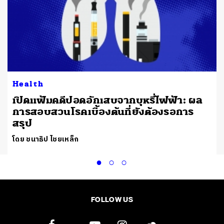
Health
เปิดแฟ้มคดีปอดอักเสบจากบุหรี่ไฟฟ้า: ผล
การสอบสวนโรคเบื้องต้นที่ยังต้องรอการ
สรุป
โดย ชนาธิป ไชยเหล็ก
FOLLOW US