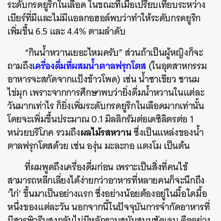
ระดับกรดยูริกในเลือด ในขณะที่เมื่อเปรียบเทียบระหว่าง
เบียร์ที่มีและไม่มีแอลกอฮอล์พบว่าทำให้ระดับกรดยูริก
เพิ่มขึ้น 6.5 และ 4.4% ตามลำดับ
“กินน้ำหวานเยอะไหมครับ” ส่วนถ้าเป็นผู้หญิงก็จะ
เครื่องดื่มที่ผสมน้ำตาลฟรุกโตส
ถามถึง
(ในอุตสาหกรรม
อาหารจะสกัดจากแป้งข้าวโพด) เช่น น้ำชาเขียว ชานม
ไข่มุก เพราะจากการศึกษาพบว่ายิ่งดื่มน้ำหวานในแต่ละ
วันมากเท่าไร ก็ยิ่งเพิ่มระดับกรดยูริกในเลือดมากเท่านั้น
โดยจะเพิ่มขึ้นประมาณ 0.1 มิลลิกรัมต่อเดซิลิตรต่อ 1
ค้นหา
ผลไม้รสหวาน
หน่วยบริโภค รวมถึง
ซึ่งเป็นแหล่งของน้ำ
SHARE
TWEET
LINE
EMAIL
ตาลฟรุกโตสด้วย เช่น องุ่น มะละกอ แตงโม เป็นต้น
ที่ผมพูดถึงเครื่องดื่มก่อน เพราะเป็นสิ่งที่คนไข้
สามารถหลีกเลี่ยงได้ง่ายกว่าอาหารที่หลายคนก็จะนึกถึง
‘ไก่’ ขึ้นมาเป็นอย่างแรก ซึ่งอย่างน้อยต้องอยู่ในมื้อใดมื้อ
หนึ่งของแต่ละวัน นอกจากนี้ในปัจจุบันการจำกัดอาหารที่
มีสารพิวรีนสูงกลับไม่มีหลักฐานสนับสนุนชัดเจน คืออย่าง