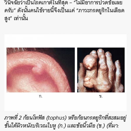
วินิจฉัยว่าเป็นโรคเกาต์ในที่สุด – “ไม่มีอาการปวดข้อเลย
ครับ” ดังนั้นคนไข้รายนี้จึงเป็นแค่ “ภาวะกรดยูริกในเลือด
สูง” เท่านั้น
ภาพที่ 2 ก้อนโทฟัส (tophus) หรือก้อนกรดยูริกที่สะสมอยู่
ชั้นใต้ผิวหนังบริเวณใบหู (ก.) และข้อนิ้วมือ (ข.) (ที่มา: