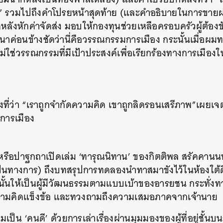
พ” รวมไปถึงคำโปรยหน้าสุดท้าย (และคำอธิบายในการขายผ
SHARE
TWEET
LINE
EMAIL
ดหลังหักค่าจัดส่ง มอบให้กองทุนช่วยเหลือครอบครัวผู้ต้องข
าค่อนข้างชัดว่านี่คือวรรณกรรมการเมือง กระนั้นเมื่อผม
ม่ใช่วรรณกรรมที่มีเป้าประสงค์เพื่อเรียกร้องทางการเมืองให
ี่ว่า “เราถูกจำกัดความคิด เขาถูกลิดรอนเสรีภาพ”เผยเจตน
การเมือง
รือปาฐกถาเปิดเล่ม ‘ทารุณนิทาน’ ของกิตติพล สรัคคานนท์ 
ป็นทางการ) ถึงบทสรุปการทดลองนำทาสมาขังไว้ในห้องใต้ดิน 
ั้นให้เป็นผู้มีวัฒนธรรมตามแบบเบ้าของอารยชน กระทั่งทาสท
มีความคิดแข็งข้อ และทวงถามถึงความเสมอภาคจากเจ้านาย
มเป็น ‘คนดี’ ด้วยการเล่าเรื่องผ่านมุมมองของผู้ที่อยู่ชั้น