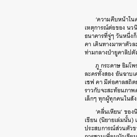
‘ความคืบหน้าในค
เหตุการณ์ต่อของ นว
ธนาคารที่จู่ๆ วันหนึ่
คา เดินทางมาหาตัวละค
ท่ามกลางป่ายูคาลิปตั
ภู กระดาษ อิมโ
ละครทั้งสอง อันฉาบเค
เซฟ คา มีต่อศาลสถิต
ราวกับจะสะท้อนภาพคว
เล็กๆ ทุกผู้ทุกคนในสั
‘คลื่นเหียน’ ของ
เขียน (นิยายเล่มนั้น)
ประสบการณ์ส่วนตัวขอ
การชวนเพื่อนนักเขีย