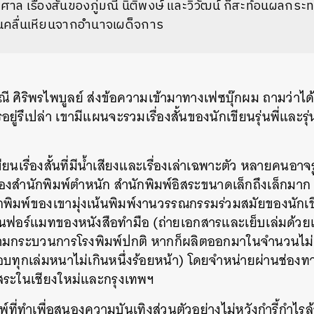
 เรื่องสั้นของภู่มณี นิติพงษ์ และวิวัฒน์ ก็สะท้อนผลกระ
นคลื่นเหียนจากอำนาจเผด็จการ
มณี ศิริพรไพบูลย์ ส่งข้อความเข้ามาทางเฟซบุ๊กผม ถามว่าได้เข
ู่รึเปล่า เขามีแผนจะรวมเรื่องสั้นของนักเขียนรุ่นพี่และรุ่
นเรื่องสั้นที่มีน้ำเสียงและเรื่องเล่าเฉพาะตัว หลายคนอาจร
ำนักพิมพ์ตำหนัก สำนักพิมพ์อิสระขนาดเล็กถึงเล็กมาก ซึ่งม
ักพิมพ์ของเขามุ่งเน้นพิมพ์งานวรรณกรรมร่วมสมัยของนักเขีย
้งในฟอร์แมทของหนังสือทำมือ (ถ่ายเอกสารและเย็บเล่มด้วย
มกระบวนการโรงพิมพ์ปกติ หากก็ผลิตออกมาในจำนวนไม่มาก
อบทุกเล่มหนาไม่เกินหนึ่งร้อยหน้า) โดยจำหน่ายผ่านช่อ
สระในเชียงใหม่และกรุงเทพฯ
พ์ที่ทำเพื่อสนองความบันเทิงส่วนตัวอย่างไม่หวังกำรี้กำไรล้