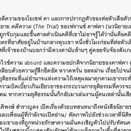
ดีความของโยเซฟ คา และการปรากฏตัวของต่อหัวเสือตัวหน
นิยาย
คดีความ
(
The Trial
) ของฟรานซ์ คาฟคา (นวนิยายเล
งก็ถูกจับกุมและขึ้นศาลดำเนินคดีที่เขาไม่อาจรู้ได้ว่านั่นคื
รที่อาศัยอยู่ในบ้านกลางหุบเขา หนึ่งชั่วโมงก่อนที่ต่อหัว
สที่เจ้าของบ้านบอกว่ามีดวงตานับล้านๆ คู่คอยจับจ้องสังเก
พรไวซ์ความ absurd และความอปกติจากนิยายของคาฟคา 
ลือบด้วยความรู้สึกอึดอัด หวาดหวั่น อลหม่าน เรื่อยไปจน
ยุติธรรมที่แผ่อำนาจแห่งความไร้เหตุผลมาคุกคามเขากระท
ามบิดเบี้ยวเกินเยียวยาของกระบวนการยุติธรรมที่ควรจะเ
งคม หากความยุติธรรมนั้นก็กลับมาเล่นงานผู้คนเหล่านั้นเสี
นิติพงษ์ สำราญคง เปิดเรื่องด้วยบทสนทนาถึงหนังสือนิยายข
 และเพื่อนผู้ที่กำลังจะเปิดอ่าน/ ตัดภาพไปยังช่วงเวลาที่น
งเขาเองที่ถูกหน่วยรักษาความมั่นคงเชิญตัวไปปรับทัศนคต
นไปยืนชูสามนิ้วแสดงสัญลักษณ์ต้านเผด็จการในพื้นที่สาธ