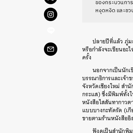
ของกระบวนการศาล
หงุดหงิด และชว
ปลายปีที่แล้ว ภู่
หรือกำลังจะเขียนอะไรอย
ครั้ง
นอกจากเป็นนักเขีย
บรรณาธิการและเจ้าของส
จังหวัดเชียงใหม่ สำน
กระแส) ซึ่งมีพิมพ์ทั
หนังสือไสสันทากาวตา
แบบบางกะทัดรัด (เกื
ขายตามร้านหนังสืออิ
ฟังดูเป็นสำนักพิม