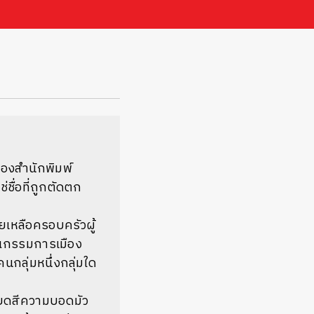
ดของสำนักพิมพ์
่ชื่อที่ถูกตัดตก
ยเหลือครอบครัวผู้
รรณกรรมการเมือง
นกลุ่มหนึ่งกลุ่มใด
สียดสีความบอดมัว