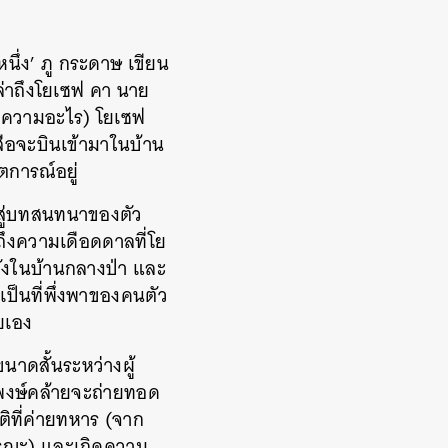
ึ่ง’ ภู กระดาษ เขียน
่าถึงโยเซฟ คา นาย
อคดีความอะไร) โยเซฟ
เสือจะบินเข้ามาในบ้าน
ตการณ์อยู่
สู่บทสนทนาของตัว
ถึงความเดือดดาลที่โย
ั่งในบ้านกลางป่า และ
ป็นที่พึ่งพาของคนตัว
ยเอง
นาดสั้นระหว่างผู้
ิติพงษ์คล้ายจะถ่ายทอด
ิที่ค่ายทหาร (จาก
ารณะ) และเกิดความ