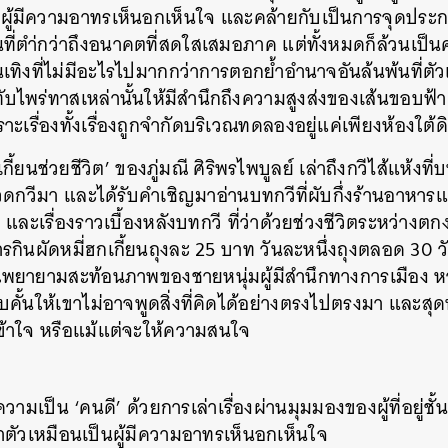
นผู้มีความอาทรเห็นอกเห็นใจ
และคล้ายกับเป็นการจุดประกา
ที่ตำ่กว่าถึงอนาคตที่สดใสเสมอภาค แต่ทั้งหมดก็ล้วนเป็น
ทิงที่ไม่มีอะไรไปมากกว่าการตอกย้ำอำนาจอันล้นพ้นที่ตั
บไพร่ทาสเหล่านั้นให้มีสำนึกถึงความสูงส่งของเส้นขอบฟ้า ซึ
าะเรื่องทั้งเรื่องถูกจำกัดบริเวณทดลองอยู่แค่เพียงห้องใต้ด
เกี้ยนช่วยชีวิต’ ของภู่มณี ศิริพรไพบูลย์ เล่าถึงกวีไส้แห้งที
กวีมา และได้รับคำเชิญมาอ่านบทกวีที่ผับกึ่งร้านอาหารแห่ง
และเรื่องราวเบื้องหลังบทกวี ที่ว่าด้วยช่วงชีวิตระหว่างต
กินผัดหมี่ฮกเกี้ยนถุงละ 25 บาท วันละหนึ่งถุงตลอด 30 วัน
ภู่มณีพยายามสะท้อนภาพของชายหนุ่มผู้มีสำนึกทางการเมือง ห
คั้นให้เขาไม่อาจพูดสิ่งที่คิดได้อย่างตรงไปตรงมา และสุดท้
นเข้าใจ หรือแม้แต่จะให้ความสนใจ
ความเป็น ‘คนดี’ ด้วยการเล่าเรื่องผ่านมุมมองของผู้ที่อยู่ช
ำตัวเหมือนเป็นผู้มีความอาทรเห็นอกเห็นใจ