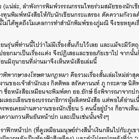
ับ (แน่ล่ะ, ลำพังการพิมพ์วรรณกรรมไทยร่วมสมัยของนักเขี
ลงทุนพิมพ์หนังสือให้กับนักเขียนกระแสรอง ตัดความกังวลด
ไม่ได้พูดถึงโมเดลการทำสำนักพิมพ์ของภู่มณี จึงขอหยุดเรื่
ุ่นพี่ท่านนี้ไปว่าไม่มีเรื่องสั้นเก็บไว้เลย และแม้จะมีวัตถุ
ปออกมาเป็นเรื่องแต่ง จึงปฏิเสธและขออภัยเขาไป จากนั้นก
ือนมิถุนายนที่ผ่านมาจึงเห็นหนังสือเล่มนี้
ณาพิพากษาลงโทษตามกฎหมา
คือรวมเรื่องสั้นเล่มใหม่ล่าส
ลงานของเจ้าสำนักเอง กิตติพล สรัคคานนท์ ภู กระดาษ นิต
งศา ชื่อหนังสือเหมือนจะพิมพ์ตก ยอ.ยักษ์ ยิ่งพิจารณาจากปก
ามเลอะเลือนของบรรณาธิการผู้ผลิตหนังสือ แต่พอได้อ่านเน
ครพอเคยผ่านตางานของนักเขียน 5 คนนี้อยู่บ้าง ก็อาจเห็นภา
ป็นความกวนตีนยันหน้าปก และเป็นเช่นนั้นจริงๆ
ั้งกราฟิกหน้าปก (ที่ดูเหมือนมนุษย์ร่างสีน้ำเงินกลืนไปกับภู
ยมีฉากหลังเป็นท้องฟ้าสีเหลือง) และคำโปรยปกหลังที่ว่า 
นหา