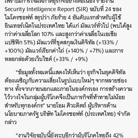
เพราะมีการโจมตีภาคธุรกิจอย่างต่อเนื่อง รายงาน
Security Intelligence Report (SIR) ฉบับที่ 24 ของ
ไมโครซอฟท์ สรุปว่า ภัยร้าย 4 อันดับแรกสำหรับผู้ใช้
อินเทอร์เน็ตในประเทศไทย ได้แก่ มัลแวร์ทั่วไป (พบได้สูง
กว่าค่าเฉลี่ยโลก 107% และสูงกว่าค่าเฉลี่ยในเอเชีย
แปซิฟิก 51%) มัลแวร์ที่ขุดสกุลเงินดิจิทัล (+133% /
+100%) มัลแวร์เรียกค่าไถ่ (+140% / +71%) และการ
หลอกล่อด้วยเว็บไซต์ (+33% / +9%)
“ข้อมูลทั้งหมดนี้แสดงให้เห็นว่า ธุรกิจในยุคดิจิทัล
ต้องเผชิญกับความเสี่ยงในรูปแบบใหม่ๆ จากหลายช่อง
ทาง ทั้งจากภายนอกและภายในองค์กรเอง การสร้างความ
ไว้วางใจในกลุ่มผู้บริโภคจึงเป็นภารกิจที่ท้าทายไม่น้อย
สำหรับทุกองค์กร” นายโอม ศิวะดิตถ์ ผู้บริหารด้าน
นโยบายภาครัฐ บริษัท ไมโครซอฟท์ (ประเทศไทย) จำกัด
กล่าว
“งานวิจัยฉบับนี้ยังระบุอีกว่าผู้บริโภคไทยถึง 42%