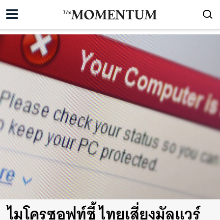
ไมโครซอฟท์ชี้ ไทยเสี่ยงมัลแวร์