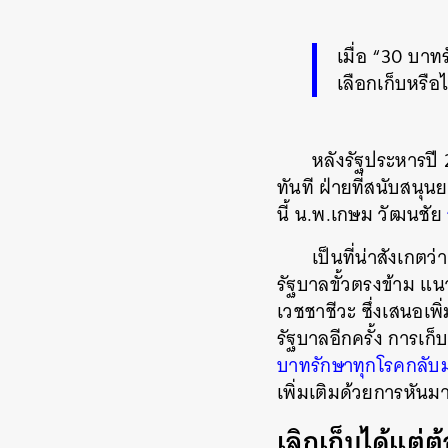
เมื่อ “30 บา
เลือกเก็บหรื
หลังรัฐประหารปี 
ทันที ฝ่ายที่สนับสนุ
นี้ น.พ.เกษม วัฒนชัย
เป็นที่น่าสังเกตว
รัฐบาลขั้วตรงข้าม แน
เวชชาชีวะ ซึ่งเสนอเ
รัฐบาลอีกครั้ง การเก็
บาทรักษาทุกโรคกลับมา
เพิ่มเติมด้วยการหันม
เลิกเก็บได้แต่ต