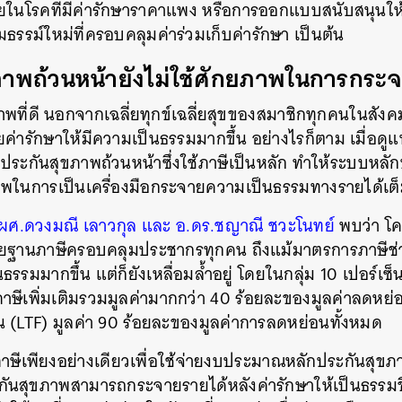
ายในโรคที่มีค่ารักษาราคาแพง หรือการออกแบบสนับสนุนให
ธรรม์ใหม่ที่ครอบคลุมค่าร่วมเก็บค่ารักษา เป็นต้น
ภาพถ้วนหน้ายังไม่ใช้ศักยภาพในการกระ
พที่ดี นอกจากเฉลี่ยทุกข์เฉลี่ยสุขของสมาชิกทุกคนในสัง
ค่ารักษาให้มีความเป็นธรรมมากขึ้น อย่างไรก็ตาม เมื่อดูแ
ะกันสุขภาพถ้วนหน้าซึ่งใช้ภาษีเป็นหลัก ทำให้ระบบหลั
ภาพในการเป็นเครื่องมือกระจายความเป็นธรรมทางรายได้เต็ม
 ผศ.ดวงมณี เลาวกุล และ อ.ดร.ชญาณี ชวะโนทย์
พบว่า โค
ยฐานภาษีครอบคลุมประชากรทุกคน ถึงแม้มาตรการภาษีช
ธรรมมากขึ้น แต่ก็ยังเหลื่อมล้ำอยู่ โดยในกลุ่ม 10 เปอร์เ
ภาษีเพิ่มเติมรวมมูลค่ามากกว่า 40 ร้อยละของมูลค่าลดหย่
น (LTF) มูลค่า 90 ร้อยละของมูลค่าการลดหย่อนทั้งหมด
ภาษีเพียงอย่างเดียวเพื่อใช้จ่ายงบประมาณหลักประกันสุขภา
นสุขภาพสามารถกระจายรายได้หลังค่ารักษาให้เป็นธรรมขึ้