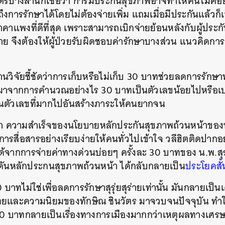
์บางสำนักเชื่อว่า การมีประกันสุขภาพอาจทำให้คนไม่ค่อ
ถึงการรักษาได้โดยไม่ต้องจ่ายเพิ่ม แถมเมื่อมีประกันแล้วก็เป
าแพงที่ดีที่สุด เพราะสามารถเบิกจ่ายย้อนหลังกับผู้ประกัน
สุร่าย จึงต้องให้ผู้ป่วยรับผิดชอบค่ารักษาบางส่วน แนวคิดก
งานวิจัยชี้ชัดว่าการเก็บหรือไม่เก็บ 30 บาทช่วยลดการรักษา
้มาจากการคำนวณอย่างไร 30 บาทเป็นตัวเลขน้อยไปหรือเปล
ป็นตัวเลขที่มากไปอันสร้างภาระให้คนยากจน
ยว่า ความสำเร็จของนโยบายหลักประกันสุขภาพถ้วนหน้าขอ
การสื่อสารอย่างเรียบง่ายให้คนทั่วไปเข้าใจ วลีฮิตติดปาก
นได้จากการจ่ายค่าทางด่วนบ่อยๆ ครั้งละ 30 บาทของ น.พ.สุรพ
ดันหลักประกนสุขภาพถ้วนหน้า ได้กลับกลายเป็น
ประโยคสั้น
 บาทไม่ใช่เพื่อลดการรักษาสุรุ่ยสุร่ายเท่านั้น มันกลายเป็
ยและความนิยมของทักษิณ ชินวัตร มาจวบจนปัจจุบัน ทำให
บ 30 บาทกลายเป็นเรื่องทางการเมืองมากกว่าเหตุผลทางเศร
นหา