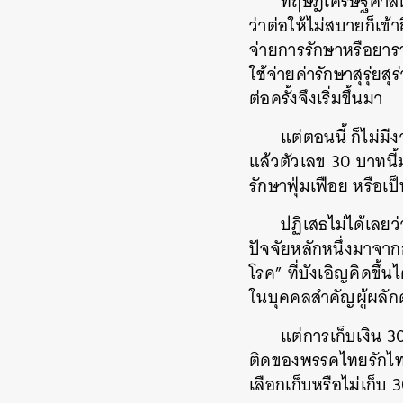
ทฤษฎีเศรษฐศาสตร
ว่าต่อให้ไม่สบายก็เข้า
จ่ายการรักษาหรือยาราค
ใช้จ่ายค่ารักษาสุรุ่ย
ต่อครั้งจึงเริ่มขึ้นมา
แต่ตอนนี้ ก็ไม่มี
แล้วตัวเลข 30 บาทนี
รักษาฟุ่มเฟือย หรือเ
ปฏิเสธไม่ได้เล
ปัจจัยหลักหนึ่งมาจาก
โรค” ที่บังเอิญคิดขึ้
ในบุคคลสำคัญผู้ผลัก
แต่การเก็บเงิน 30
ติดของพรรคไทยรักไท
เลือกเก็บหรือไม่เก็
ค้