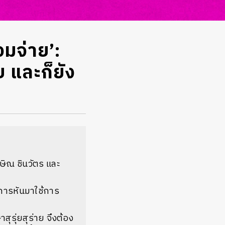
วมจ่าย’:
 และก็ยัง
กษิณ ชินวัตร และ
ยการหันมาใช้การ
สุรุ่ยสุร่าย จึงต้อง