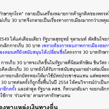
SHARE
TWEET
LINE
EMAIL
ทรักษาทุกโรค” กลายเป็นเครื่องหมายการค้าผูกติดของพรร
อไม่เก็บ 30 บาทจึงกลายเป็นเรื่องทางการเมืองมากกว่าเห
2549 ได้แค่เดือนเดียว รัฐบาลสุรยุทธ์ จุลานนท์ ตัดสินใจ
นยกเลิกการเก็บ 30 บาท
เพราะต้องการลบภาพการเมืองออก
องคมนตรียังสนับสนุนให้เปลี่ยนชื่อ
โครงการ 30 บาทรักษา
่า การเก็บ 30 บาทจะเกิดขึ้นในรัฐบาลที่นิยมทักษิณ ชินวัตร
วคิดเลิกเก็บ 30 บาทยังได้รับการสนับสนุนมาอย่างต่อเนื่อง
พิ่มการยกเลิกบัตรทองให้มาใช้บัตรประชาชนแทน แต่พอพรรค
บ 30 บาทต่อครั้งก็ถูกรื้อฟื้นในปี 2554 ให้คนวิจารณ์ว่าเป็น
อีกครั้ง
และล่าสุด รัฐบาล คสช. ก็หวนกลับมา จะยกเลิกก
าใช้การ ‘ร่วมจ่าย’ ตามราคารักษาแทน
้องหาแหล่งเงินทางอื่น