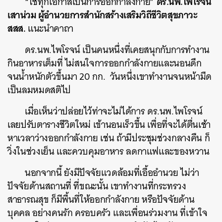
ดร.นพ.ไพโรจน์
“ใช้ทุกโอกาสเป็นการออกกำลังกาย”
เสาน่วม ผู้อำนวยการสำนักสร้างเสริมวิถีชีวิตสุ
ขภาวะ
สสส.
แนะนำคาถา
ดร.นพ.ไพโรจน์ เป็นคนหนึ่งที่เคยสนุกกับการทำงาน
กินอาหารเต็มที่ ไม่สนใจการออกกำลังกายและนอนดึก
จนน้ำหนักตัวขึ้นมา 20 กก. วันหนึ่งเขาทำงานจนหน้ามืด
เป็นลมหมดสติไป
เมื่อเห็นว่าปล่อยไว้ท่าจะไม่ได้การ ดร.นพ.ไพโรจน์
เลยปรับตารางชีวิตใหม่ เข้านอนเร็วขึ้น เพื่อที่จะได้ตื่นเช้า
หาเวลาว่างออกกำลังกาย เช่น ถ้ามีประชุมช่วงกลางคืน ก็
วิ่งในช่วงเย็น และควบคุมอาหาร ลดกาแฟและของหวาน
นอกจากนี้ ยังมีปัจจัยแวดล้อมที่เอื้ออำนวย ไม่ว่า
ปัจจัยด้านสถานที่ ที่ขณะนั้น เขาทำงานที่กระทรวง
สาธารณสุข ก็มีพื้นที่ให้ออกกำลังกาย หรือปัจจัยด้าน
บุคคล อย่างคนรัก ครอบครัว และเพื่อนร่วมงาน ที่เข้าใจ