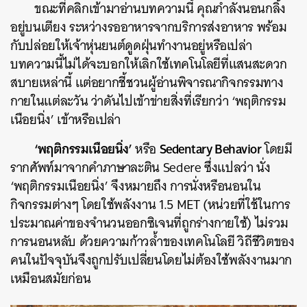
ขณะที่คลิกเข้ามาอ่านบทความนี้ คุณกำลังนอนกลิ้ง
อยู่บนเตียง ระหว่างรออาหารจากบริการส่งอาหาร พร้อม
กับปล่อยให้เจ้าหุ่นยนต์ดูดฝุ่นทำงานอยู่หรือเปล่า
บทความนี้ไม่ได้จะบอกให้เลิกใช้เทคโนโลยีที่แสนสะดวก
สบายเหล่านี้ แต่อยากชี้ชวนผู้อ่านพิจารณากิจกรรมทาง
กายในแต่ละวัน ว่าดันไปเข้าข่ายสิ่งที่เรียกว่า ‘พฤติกรรม
เนือยนิ่ง’ เข้าหรือเปล่า
‘พฤติกรรมเนือยนิ่ง’
Sedentary Behavior
หรือ
โดยมี
รากศัพท์มาจากคำภาษาละติน Sedere ซึ่งแปลว่า นั่ง
‘พฤติกรรมเนือยนิ่ง’ จึงหมายถึง การนั่งหรือนอนใน
กิจกรรมต่างๆ โดยใช้พลังงาน 1.5 MET (หน่วยที่ใช้ในการ
ประมาณค่าของจำนวนออกซิเจนที่ถูกร่างกายใช้) ไม่รวม
การนอนหลับ ด้วยความก้าวล้ำของเทคโนโลยี วิถีชีวิตของ
คนในปัจจุบันจึงถูกปรับเปลี่ยนโดยไม่ต้องใช้พลังงานมาก
เหมือนสมัยก่อน