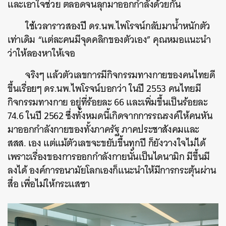
และเอาใจช่วย ตลอดจนลุกมาออกกำลังด้วยกัน
ใช้เวลาราวสองปี ดร.นพ.ไพโรจน์กลับมาน้ำหนักตัว
เท่าเดิม “แต่ละคนมีจุดคลิกของตัวเอง” คุณหมอแนะนำ
ว่าให้ลองหาให้เจอ
จริงๆ แล้วตัวเลขการมีกิจกรรมทางกายของคนไทยดี
ขึ้นเรื่อยๆ ดร.นพ.ไพโรจน์บอกว่า ในปี 2553 คนไทยมี
กิจกรรมทางกาย อยู่ที่ร้อยละ 66 และเพิ่มขึ้นเป็นร้อยละ
74.6 ในปี 2562 ซึ่งทั้งหมดนี้เกิดจากการรณรงค์ให้คนหัน
มาออกกำลังกายของทั้งภาครัฐ ภาคประชาสังคมและ
สสส. เอง แต่แม้ตัวเลขจะขยับขึ้นทุกปี ก็ยังวางใจไม่ได้
เพราะเรื่องของการออกกำลังกายนั้นเป็นไดนามิก มีขึ้นมี
ลงได้ องค์การอนามัยโลกเองก็แนะนำให้มีการกระตุ้นผ่าน
สื่อ เพื่อไม่ให้กระแสซา