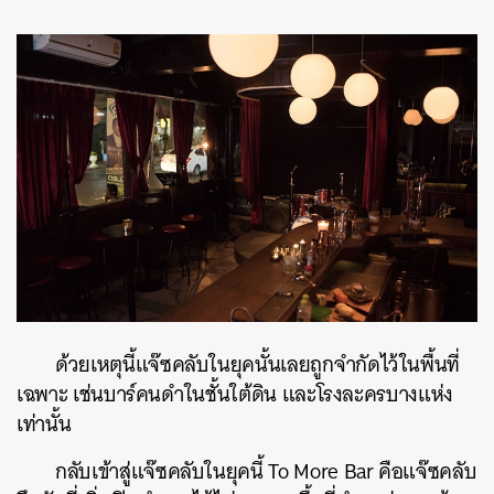
ด้วยเหตุนี้แจ๊ซคลับในยุคนั้นเลยถูกจำกัดไว้ในพื้นที่
เฉพาะ เช่นบาร์คนดำในชั้นใต้ดิน และโรงละครบางแห่ง
เท่านั้น
กลับเข้าสู่แจ๊ซคลับในยุคนี้ To More Bar คือแจ๊ซคลับ