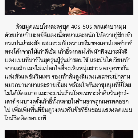
ด้วยมูดแบบโรงละครยุค 40s-50s ตกแต่งบางมุม
ด้วยม่านกำมะหยี่สีแดงเนื้อหนาและหนัก ให้ความรู้สึกเย้า
ยวนปนน่าสงสัย ผสมรวมกับความขรึมของเคาน์เตอร์บาร์
ทรงโค้งจากไม้เก่าสีเข้ม เก้าอี้วงกลมไร้พนักพิงเบาะนั่งสี
แดงแบบที่บาร์ในยุครุ่นปู่รุ่นย่าชอบใช้ และบันไดเวียนทำ
จากเหล็ก เลยไม่แปลกใจที่จะเห็นหนุ่มสาวหลงยุคพากัน
แต่งตัวแฟชันวินเทจ รองเท้าส้นสูงสีแดงและกระเป๋าสาน
หมวกปานามาและสายเอี๊ยม พร้อมใจกันมาชุมนุมที่นี่โดย
ไม่ได้นัดหมาย และจะแน่นร้านโดยเฉพาะค่ำคืนวันศุกร์-
เสาร์ จนบางครั้งเก้าอี้ทั้งหลายในร้านอาจถูกเนรเทศออก
ไป เพื่อเพิ่มพื้นที่ยืนดูวงดนตรีแจ๊ซที่ชื่นชอบแสดงสดแบบ
ใกล้ชิดติดขอบเวที