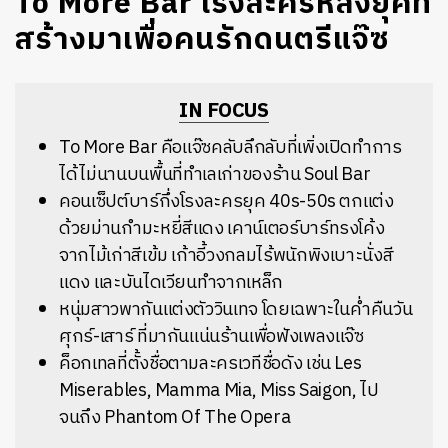
To More Bar โรงละครหลงยุคที่
สร้างมาเพื่อคนรักดนตรีแจ๊ซ
IN FOCUS
To More Bar คือแจ๊ซคลับลึกลับที่เพิ่งเปิดทำการ
ได้ไม่นานบนพื้นที่ทำเลเก่าของร้าน Soul Bar
คอนเซ็ปต์บาร์กึ่งโรงละครยุค 40s-50s ตกแต่ง
ด้วยม่านกำมะหยี่สีแดง เคาน์เตอร์บาร์ทรงโค้ง
จากไม้เก่าสีเข้ม เก้าอี้วงกลมไร้พนักพิงเบาะนั่งสี
แดง และบันไดเวียนทำจากเหล็ก
หนุ่มสาวพากันแต่งตัววินเทจ โดยเฉพาะในค่ำคืนวัน
ศุกร์-เสาร์ ที่มากันแน่นร้านเพื่อฟังเพลงแจ๊ซ
ค็อกเทลที่ตั้งชื่อตามละครเวทีชื่อดัง เช่น Les
Miserables, Mamma Mia, Miss Saigon, ไป
จนถึง Phantom Of The Opera