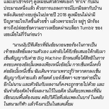
และเอาเข้าจริงๆ ดูเหมือนตัวสวิฟต์เองก็ ‘ทำใจ’ กับมัน
ประมาณหนึ่งแล้ว ด้วยการแถลงการณ์โบกมือลากับบ้าน
หลังเดิมอย่างอบอุ่นในปลายปี 2018 ดูเหมือนไม่น่ามี
ปัญหาอะไรเกิดขึ้นด้วยซ้ำ แล้วเพราะอะไร อยู่ๆ นักร้อง
สาวถึงปล่อยข้อความยาวเหยียดผ่านบล็อก Tumblr ของ
เธอเมื่อไม่กี่วันก่อนว่า
“นานนับปีทีเดียวที่ฉันอ้อนวอนขอร้องในการเป็น
เจ้าของสิทธิ์ผลงานตัวเอง แต่กลับได้รับข้อเสนอให้กลับมา
เซ็นสัญญากับค่าย Big Machine อีกหนเพื่อได้สิทธิในการ
ครอบครองอัลบั้มเพลงเพียงหนึ่งอัลบั้ม การเซ็นหนึ่งครั้ง
ต่ออัลบั้มหนึ่งชิ้น ฉันเดินจากมาเพราะรู้ว่าหากตกลงเซ็น
สัญญากับค่ายแล้ว สก็อตต์ บอร์เช็ตตา จะขายค่ายนี้ใน
อีกไม่นาน และตัวฉันกับผลงานก็คงจะถูกขายไปด้วย และ
ฉันจำต้องตัดใจทิ้งผลงานไว้ในอดีต นั่นคือบทเพลงที่ฉัน
เขียนบนพื้นห้องนอน คลิปวิดีโอที่เล่นเพลงในบาร์ ในคลับ
ในสนามกีฬา แล้วจึงมาเป็นในสเตเดี้ยม