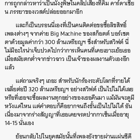
การถูกกล่าวหาว่าเป็นนังงูพิษในคลิปเสียงที่คิม คาร์ดาเชีย
น ภรรยาของเวสต์ปล่อยออกมาอีก
และก็เป็นบรอนนี่เองที่เป็นคนติดต่อขอซื้อลิขสิทธิ์
เพลงต่างๆ จากค่าย Big Machine ของสก็อตต์ บอร์เชต
ตาด้วยมูลค่ากว่า 300 ล้านเหรียญฯ ซึ่ง
สำหรับสวิฟต์ นี่
ไม่มีอะไรน่าเจ็บปวดไปกว่าการเห็นคนที่เคยเยาะเย้ยเธอ
เมื่อสมัยตกต่ำจากข่าวฉาว เป็นเจ้าของผลงานตัวเองอีก
แล้ว
แต่ถามจริงๆ เถอะ สำหรับนักร้องระดับโลกที่รายได้
เฉลี่ยต่อปี 320 ล้านเหรียญฯ อย่างสวิฟต์ เป็นไปไม่ได้เลย
หรือที่เธอจะซื้อผลงานทุกอย่างของเธอคืนมา แม้มันจะดูมี
หวังแค่ไหน แต่คำตอบก็คือยากจนถึงขั้นเป็นไปไม่ได้ อัน
เนื่องมาจากร่างสัญญาที่เธอเคยจรดปากกาเซ็นเมื่ออายุ
14-15 นั่นเอง
ย้อนกลับไปในยุคสมัยนั้นที่เพลงยังขายผ่านแผ่นซีดี