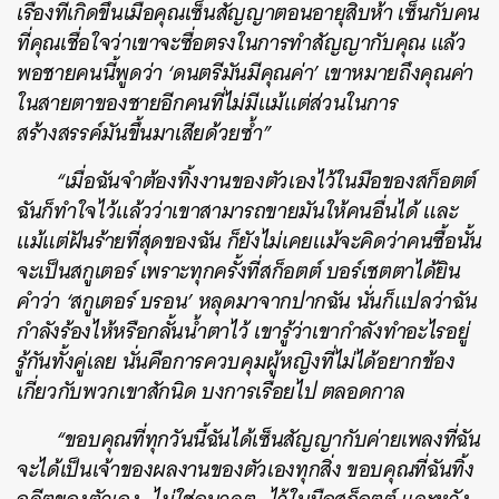
เรื่องที่เกิดขึ้นเมื่อคุณเซ็นสัญญาตอนอายุสิบห้า เซ็นกับคน
ที่คุณเชื่อใจว่าเขาจะซื่อตรงในการทำสัญญากับคุณ แล้ว
พอชายคนนี้พูดว่า ‘ดนตรีมันมีคุณค่า’ เขาหมายถึงคุณค่า
ในสายตาของชายอีกคนที่ไม่มีแม้แต่ส่วนในการ
สร้างสรรค์มันขึ้นมาเสียด้วยซ้ำ”
“เมื่อฉันจำต้องทิ้งงานของตัวเองไว้ในมือของสก็อตต์
ฉันก็ทำใจไว้แล้วว่าเขาสามารถขายมันให้คนอื่นได้ และ
แม้แต่ฝันร้ายที่สุดของฉัน ก็ยังไม่เคยแม้จะคิดว่าคนซื้อนั้น
จะเป็นสกูเตอร์ เพราะทุกครั้งที่สก็อตต์ บอร์เชตตาได้ยิน
คำว่า ‘สกูเตอร์ บรอน’ หลุดมาจากปากฉัน นั่นก็แปลว่าฉัน
กำลังร้องไห้หรือกลั้นน้ำตาไว้ เขารู้ว่าเขากำลังทำอะไรอยู่
รู้กันทั้งคู่เลย นั่นคือการควบคุมผู้หญิงที่ไม่ได้อยากข้อง
เกี่ยวกับพวกเขาสักนิด บงการเรื่อยไป ตลอดกาล
“ขอบคุณที่ทุกวันนี้ฉันได้เซ็นสัญญากับค่ายเพลงที่ฉัน
จะได้เป็นเจ้าของผลงานของตัวเองทุกสิ่ง ขอบคุณที่ฉันทิ้ง