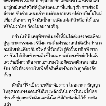
อสรพิษสาวในอัลบั้ม reputation เสียสนิท และหวนกลับ
มาสู่เทย์เลอร์ สวิฟต์ผู้สดใสคนเก่าที่แฟนๆ รัก การต้องมี
ข่าวลบกับค่ายเพลงเก่าของตัวเองก่อนจะปล่อยอัลบั้มใหม่
เพียงเดือนกว่าๆ จึงนับเป็นการเดินแต้มที่ถ้าเลือกได้ เธอ
หรือไม่ว่าใคร ก็คงไม่อยากเผชิญ
อย่างไรก็ดี เหตุพิพาทในครั้งนี้มันได้ส่งแรงกระเพื่อม
สู่อุตสาหกรรมดนตรีถึงความตื่นตัวของเหล่าศิลปิน ว่าอาจ
จะเป็นเช่นเดียวกับสวิฟต์ ที่วันหนึ่ง รู้ตัวขึ้นมาอีกที พวก
เขาก็ไม่ได้เป็นเจ้าของสิทธิ์ในผลงานตัวเองอีกต่อไปแล้ว
เลวร้ายยิ่งกว่าคือ หากเอาเพลงในอดีตของตัวเองมาขับ
ร้อง ก็ยังต้องจ่ายเงินเพื่อซื้อสิทธิ์มาร้องอย่างถูกต้องอีก
ด้วย
ดังนั้น นี่จึงเป็นวาระที่น่าจับตาว่า ในอนาคต สัญญา
ในอุตสาหกรรมดนตรีมันจะพลิกผันไปทางไหน เมื่อโลก
ก้าวเข้าสู่ยุคสตรีมมิ่งและทิ้งโลกซีดีกับอัลบั้มไว้ข้างหลัง
แล้ว