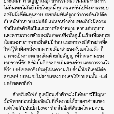
ประเด็นที่ว่า สัญญาในอุตสาหรรมดนตรีนั้นมันกำลังก้าว
ไม่ทันเทคโนโลยี เมื่อในยุคนี้ ทุกคนแห่กันไปฟังผ่านระบบ
สตรีมมิ่งที่ต้นทุนการประชาสัมพันธ์ถูกกว่าการต้องไปดีล
กับหน้าร้านขายแผ่นซีดี แน่นอนว่าค่ายเพลงก็ยังมีความ
จำเป็นต่อตัวศิลปินและการจัดจำหน่าย หากแต่บทบาท
และความทรงพลังของมันต่อคนฟังนั้นดูเป็นเรื่องที่ถดถอย
น้อยลงมามากจากเมื่อสิบปีก่อน
และหากจะมีสักอย่างที่ส
วิฟต์รู้สึกผิดพลั้งจากความเดียงสาของตัวเองในอดีต ก็
อาจจะเป็นการตกลงเห็นด้วยกับสัญญาที่ว่าผลงานของ
เธอจากนี้อีก 6 อัลบั้มติดจะตกเป็นของค่าย และการวางใจ
ที่ว่า บอร์เชตตาซึ่งร่วมรู้เห็นความเจ็บช้ำน้ำใจที่เธอมีต่อ
สกูเตอร์ บรอน จะไม่ขายเพลงของเธอให้ชายคนนั้น –แต่
บอร์เชตตาก็ทำ
สำหรับสวิฟต์ ดูเหมือนเจ้าตัวจะไม่ได้อยากมีปัญหา
ข้อพิพาทก่อนปล่อยอัลบั้มที่เจ็ดภายใต้ชายคาค่ายเพลง
แห่งใหม่กับอัลบั้ม Lover ที่มาในธีมสีสันสดใส ลบคราบ