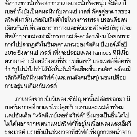
จัดการของนักร้องสาวกรานเดและนักร้องหนุ่ม จัสติน บี
เบอร์ ทั้งยังเป็นคนสนิทกับคานเย่ เวสต์ ศัตรูคู่อาฆาตของ
สวิฟต์มาตั้งแต่สมัยเริ่มตั้งไข่ในวงการเพลง
บรอนคือคน
เดียวกันกับที่ออกมาถากถางและหัวเราะสวิฟต์สมัยถูกโจม
ตีหนักๆ จากสองสามีภรรยาเวสต์-คาร์ดาเชียน โดยเฉพาะ
การไปปรากฏตัวในอินสตาแกรมของจัสติน บีเบอร์เมื่อปี
2016 ซึ่งคานเย่ เวสต์ เพิ่งจะปล่อยเพลง Famous ที่มีเนื้อ
ความกล่าวเสียดสีถึงคนที่ชื่อ ‘เทย์เลอร์’ และเวสต์ที่ตัดพ้อ
ค้นหา
ว่า “กูไม่น่าไปทำให้นังนั่นมันมีชื่อเสียงขึ้นมาเล้ย” พร้อมมิ
SHARE
TWEET
LINE
EMAIL
วสิกวิดีโอที่มีหุ่นสวิฟต์ (และคนดังคนอื่นๆ) นอนเปลือย
กายอยู่บนเตียงกับเวสต์
ภายหลังจากเอ็มวีเพลงเจ้าปัญหานั้นปล่อยออกมา บี
เบอร์ลงภาพที่เขาเฟซไทม์คุยกับบรอนและเวสต์ พร้อม
แคปชั่นเด็ด “หวัดดีเทย์เลอร์ สวิฟต์” ซึ่งมองเป็นอื่นใดไป
ไม่ได้นอกจากเจตนาแหย่สวิฟต์ที่อยู่ในเนื้อเพลงและเอ็มวี
ของเวสต์ แถมยังเป็นช่วงเวลาที่สวิฟต์เพิ่งถูกกระหน่ำจาก