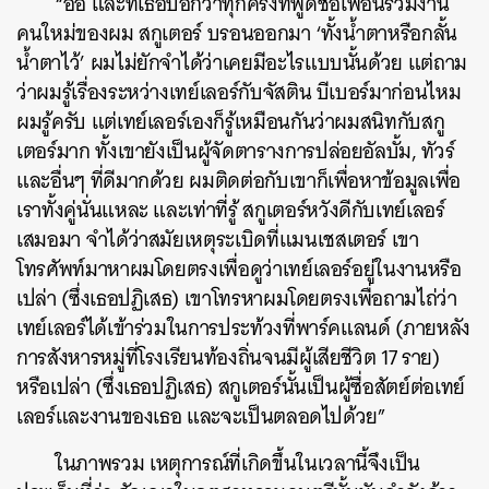
“อ้อ และที่เธอบอกว่าทุกครั้งที่พูดชื่อเพื่อนร่วมงาน
คนใหม่ของผม สกูเตอร์ บรอนออกมา ‘ทั้งน้ำตาหรือกลั้น
น้ำตาไว้’ ผมไม่ยักจำได้ว่าเคยมีอะไรแบบนั้นด้วย แต่ถาม
ว่าผมรู้เรื่องระหว่างเทย์เลอร์กับจัสติน บีเบอร์มาก่อนไหม
ผมรู้ครับ แต่เทย์เลอร์เองก็รู้เหมือนกันว่าผมสนิทกับสกู
เตอร์มาก
ทั้งเขายังเป็นผู้จัดตารางการปล่อยอัลบั้ม, ทัวร์
และอื่นๆ ที่ดีมากด้วย ผมติดต่อกับเขาก็เพื่อหาข้อมูลเพื่อ
เราทั้งคู่นั่นแหละ
และเท่าที่รู้ สกูเตอร์หวังดีกับเทย์เลอร์
เสมอมา
จำได้ว่าสมัยเหตุระเบิดที่แมนเชสเตอร์ เขา
โทรศัพท์มาหาผมโดยตรงเพื่อดูว่าเทย์เลอร์อยู่ในงานหรือ
เปล่า (ซึ่งเธอปฏิเสธ) เขาโทรหาผมโดยตรงเพื่อถามไถ่ว่า
เทย์เลอร์ได้เข้าร่วมในการประท้วงที่พาร์คแลนด์ (ภายหลัง
การสังหารหมู่ที่โรงเรียนท้องถิ่นจนมีผู้เสียชีวิต 17 ราย)
หรือเปล่า (ซึ่งเธอปฏิเสธ) สกูเตอร์นั้นเป็นผู้ซื่อสัตย์ต่อเทย์
เลอร์และงานของเธอ และจะเป็นตลอดไปด้วย”
ในภาพรวม เหตุการณ์ที่เกิดขึ้นในเวลานี้จึงเป็น