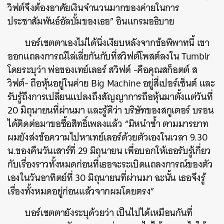
วิฟต์จึงต้องอาศัยเงินจำนวนมากของค่ายในการ
ประชาสัมพันธ์อัลบั้มของเธอ” อินแกรมอธิบาย
บอร์เชตตาเองไม่ได้นิ่งเงียบหลังจากข้อพิพาทนี้ เขา
ออกแถลงการณ์ไล่เลี่ยกันกับที่สวิฟต์โพสต์ลงใน Tumblr
โดยระบุว่า พ่อของเทย์เลอร์ สวิฟต์ -คือคุณสก็อตต์ ส
วิฟต์- ถือหุ้นอยู่ในค่าย Big Machine อยู่สี่เปอร์เซ็นต์ และ
รับรู้ถึงการเปลี่ยนแปลงถึงสัญญาการถือหุ้นมาตั้งแต่วันที่
20 มิถุนายนที่ผ่านมา และรู้ดีว่า บริษัทของสกูเตอร์ บรอน
ได้ติดต่อมาขอซื้อสิทธิ์เพลงแล้ว “มิหนำซ้ำ ตามมารยาท
ผมยังส่งข้อความไปหาเทย์เลอร์ด้วยตัวเองในเวลา 9.30
น.ของคืนวันเสาร์ที่ 29 มิถุนายน
เพื่อบอกให้เธอรับรู้เกี่ยว
กับเรื่องราวทั้งหมดก่อนที่เธอจะระเบิดแถลงการณ์ของตัว
เองในวันอาทิตย์ที่ 30 มิถุนายนที่ผ่านมา ฉะนั้น เธอจึงรู้
เรื่องทั้งหมดอยู่ก่อนแล้วจากผมโดยตรง”
บอร์เชตตายังระบุด้วยว่า เป็นไปได้เหมือนกันที่