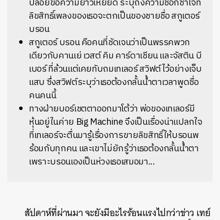
ปล่อยข้อความยาวเหยียด ระบุถึงความชอกช้ำใจที่
ลิขสิทธิ์เพลงของเธอจะตกเป็นของชายชื่อ
สกูเตอร์
บรอน
สกูเตอร์ บรอน คือคนที่ชัดเจนว่าเป็นพรรคพวก
เดียวกับคานเย่ เวสต์ คิม คาร์ดาเชียน และจัสติน บี
เบอร์ ที่ล้วนแต่เคยทับถมเทเลอร์ สวิฟต์ไว้อย่างเจ็บ
แสบ ซึ่งสวิฟต์ระบุว่าเธอต้องกลั้นน้ำตาเวลาพูดชื่อ
คนคนนี้
ทางฝ่ายบอร์เชตตาออกมาโต้ว่า พ่อของเทเลอร์มี
หุ้นอยู่ในค่าย Big Machine จึงเป็นเรื่องน่าแปลกใจ
ที่เทเลอร์จะตื่นมารู้เรื่องการขายลิขสิทธิ์ให้บรอนพ
ร้อมกับทุกคน และเขาไม่ยักรู้ว่าเธอต้องกลั้นน้ำตา
เพราะบรอนเองเป็นห่วงเธอเสมอมา...
สัปดาห์ที่ผ่านมา จะยังมีอะไรร้อนแรงไปกว่าข่าว เทย์