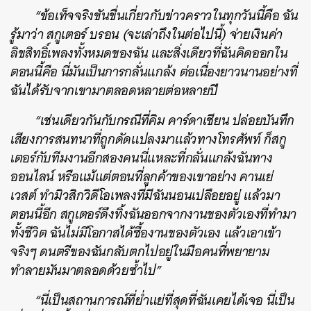
“ข้อเท็จจริงขันขื่นเกี่ยวกับข่าวคราวในทุกวันนี้คือ ฉัน
รู้มาว่า สกูเตอร์ บรอน (จะเล่าถึงในต่อไปนี้) จ่ายเงินค่า
ลิขสิทธิ์เพลงทั้งหมดของฉัน และสิ่งเดียวที่ฉันคิดออกใน
ตอนนี้คือ นี่มันเป็นการกลั่นแกล้ง ต่อเนื่องยาวนานอย่างที่
ฉันได้รับจากเขามาตลอดหลายต่อหลายปี
“เช่นเดียวกันกับกรณีที่คิม คาร์ดาเชียน ปล่อยบันทึก
เสียงการสนทนาที่ถูกดัดแปลงมาแล้วทางโทรศัพท์ ก็สกู
เตอร์กับทีมงานอีกสองคนนี่แหละที่กลั่นแกล้งฉันทาง
ออนไลน์ หรือแม้แต่ตอนที่ลูกค้าของเขาอย่าง คานเย่
เวสต์ ทำมิวสิกวิดีโอเพลงที่มีฉันนอนเปลือยอยู่ แล้วมา
ตอนนี้อีก สกูเตอร์ดึงทิ้งฉันออกจากงานของตัวเองที่ทำมา
ทั้งชีวิต ฉันไม่มีโอกาสได้ซื้องานของตัวเอง แล้วเอาเข้า
จริงๆ ดนตรีของฉันกลับตกไปอยู่ในมือคนที่พยายาม
ทำลายมันมาตลอดด้วยซ้ำไป”
“นี่เป็นสถานการณ์ที่ย่ำแย่ที่สุดที่ฉันเคยได้เจอ นี่เป็น