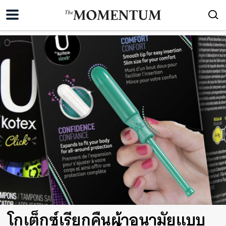
โกเต็กซ์เรียกคืนผ้าอนามัยแบบ