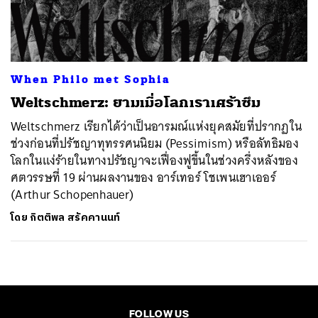
ค้นหา
SHARE
TWEET
LINE
EMAIL
When Philo met Sophia
Weltschmerz: ยามเมื่อโลกเราเศร้าซึม
Weltschmerz เรียกได้ว่าเป็นอารมณ์แห่งยุคสมัยที่ปรากฏใน
ช่วงก่อนที่ปรัชญาทุทรรศนนิยม (Pessimism) หรือลัทธิมอง
โลกในแง่ร้ายในทางปรัชญาจะเฟื่องฟูขึ้นในช่วงครึ่งหลังของ
ศตวรรษที่ 19 ผ่านผลงานของ อาร์เทอร์ โชเพนเฮาเออร์
(Arthur Schopenhauer)
โดย
กิตติพล สรัคคานนท์
FOLLOW US