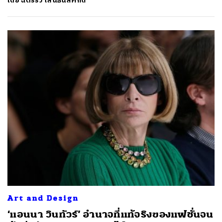
โดย
ฉัตรรวี เสนธนิสศักดิ์
Art and Design
‘แอนนา วินทัวร์’ อำนาจที่แท้จริงของแฟชั่นจน