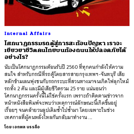
ค้นหา
Internal Affairs
SHARE
TWEET
LINE
EMAIL
โศกนาฏกรรมรถตู้สู่การสะท้อนปัญหา เราจะ
เยียวยาชีวิตคนไทยบนท้องถนนให้ปลอดภัยได้
อย่างไร?
นับเป็นโศกนาฏกรรมต้อนรับปี 2560 ที่ทุกคนกำลังให้ความ
สนใจ สำหรับกรณีที่รถตู้โดยสารสายกรุงเทพฯ-จันทบุรี เสีย
หลักข้ามเลนพุ่งชนกับรถกระบะที่สวนทางมาจนเกิดไฟลุกไหม้
รถทั้ง 2 คัน และมีผู้เสียชีวิตรวม 25 ราย แน่นอนว่า
โศกนาฏกรรมครั้งนี้ไม่ใช่ครั้งแรก เพราะถ้าติดตามข่าวจาก
หน้าหนังสือพิมพ์จะพบว่าเหตุการณ์ลักษณะนี้เกิดขึ้นอยู่
เรื่อยๆ จนคล้ายวนลูปเดิมซ้ำไปซ้ำมา โดยเฉพาะในช่วง
เทศกาลที่ผู้คนหลั่งไหลกันกลับมาทำงาน ...
โดย
เอกพล บรรลือ