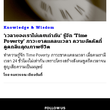
ค้นหา
SHARE
TWEET
LINE
EMAIL
Knowledge & Wisdom
‘เวลาของเราไม่เคยเท่ากัน’ รู้จัก ‘Time
Poverty’ ภาวะขาดแคลนเวลา ความอัตคัดที่
ดูดกลืนคุณภาพชีวิต
ทำความรู้จัก Time Poverty ภาวะขาดแคลนเวลา เมื่อคนเรามี
เวลา 24 ชั่วโมงไม่เท่ากัน เพราะโครงสร้างสังคมขูดรีดเวลาจน
สูญเสียความเป็นมนุษย์
โดย
กนกวรรณ เชียงตันติ์
FOLLOW US