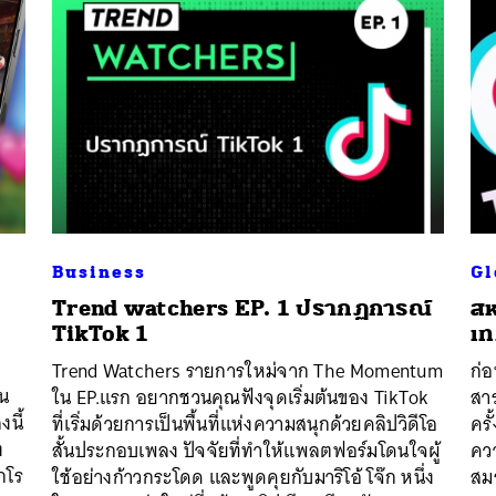
Business
Gl
น
Trend watchers EP. 1 ปรากฏการณ์
สห
TikTok 1
เท
Trend Watchers รายการใหม่จาก The Momentum
ก่อ
ิน
ใน EP.แรก อยากชวนคุณฟังจุดเริ่มต้นของ TikTok
สา
นี้
ที่เริ่มด้วยการเป็นพื้นที่แห่งความสนุกด้วยคลิปวิดีโอ
ครั
ง
สั้นประกอบเพลง ปัจจัยที่ทำให้แพลตฟอร์มโดนใจผู้
ควา
กโร
ใช้อย่างก้าวกระโดด และพูดคุยกับมาริโอ้ โจ๊ก หนึ่ง
สมร