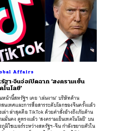
obal Affairs
รัฐฯ-จีนจ่อเปิดฉาก ‘สงครามเย็น
คโนโลยี’
นหน้านี้สหรัฐฯ เคย ‘เล่นงาน’ บริษัทด้าน
รสนเทศและการสื่อสารระดับโลกของจีนครั้งแล้ว
้งเล่า ล่าสุดคือ TikTok ด้วยคำสั่งอ้างถึงภัยด้าน
มมั่นคง ดูทรงแล้ว ‘สงครามเย็นเทคโนโลยี’ บน
ภูมิไซเบอร์ระหว่างสหรัฐฯ-จีน กำลังขยายตัวใน