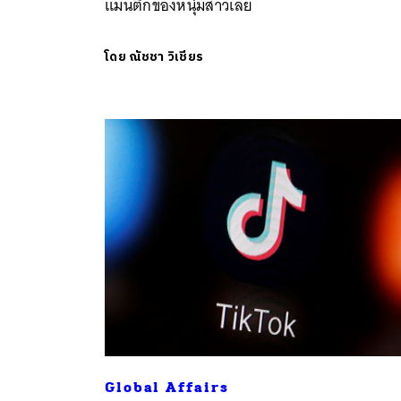
แมนติกของหนุ่มสาวเลย
โดย
ณัชชา วิเชียร
ค้
Global Affairs