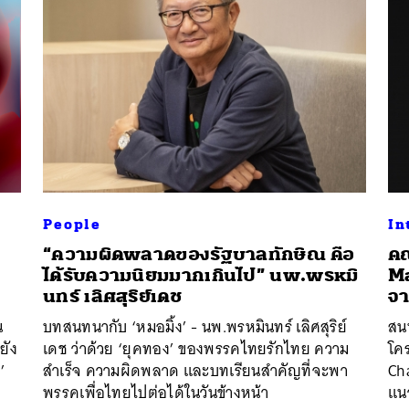
People
In
“ความผิดพลาดของรัฐบาลทักษิณ คือ
คณ
ได้รับความนิยมมากเกินไป” นพ.พรหมิ
Ma
นหา
นทร์ เลิศสุริย์เดช
จา
SHARE
TWEET
LINE
EMAIL
น
บทสนทนากับ ‘หมอมิ้ง’ - นพ.พรหมินทร์ เลิศสุริย์
สน
ยัง
เดช ว่าด้วย ‘ยุคทอง’ ของพรรคไทยรักไทย ความ
โค
’
สำเร็จ ความผิดพลาด และบทเรียนสำคัญที่จะพา
Cha
พรรคเพื่อไทยไปต่อได้ในวันข้างหน้า
แนว