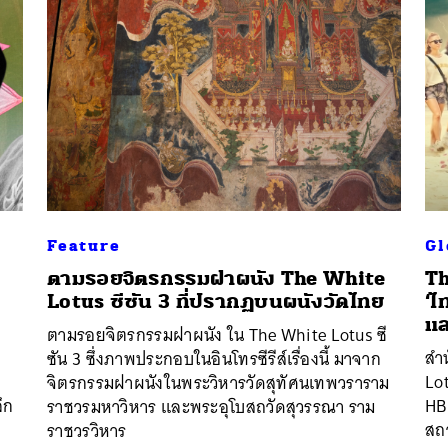
Feature
Gl
ตามรอยจิตรกรรมฝาผนัง The White
Th
Lotus ซีซัน 3 ที่ปรากฏบนผนังวัดไทย
‘ไ
นหา
แ
ตามรอยจิตรกรรมฝาผนัง ใน The White Lotus ซี
SHARE
TWEET
LINE
EMAIL
สำน
ซัน 3 ซึ่งภาพประกอบในอินโทรซีรีส์เรื่องนี้ มาจาก
Lot
จิตรกรรมฝาผนังในพระวิหารวัดสุทัศนเทพวราราม
ึก
HBO
ราชวรมหาวิหาร และพระอุโบสถวัดสุวรรณา ราม
สถา
ราชวรวิหาร