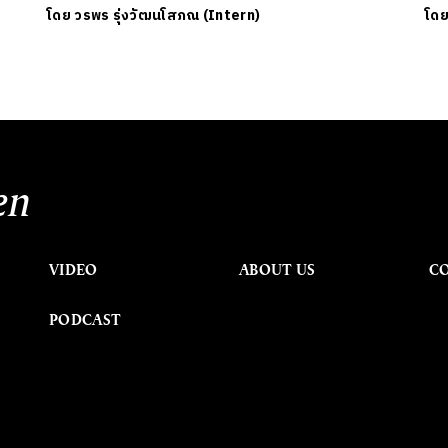
โดย
วรพร รุ่งวัฒนโสภณ (Intern)
โด
en
VIDEO
ABOUT US
C
PODCAST