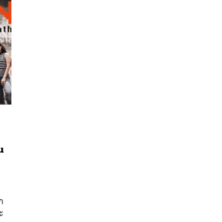
น
นหา
SHARE
TWEET
LINE
EMAIL
ก
ะ