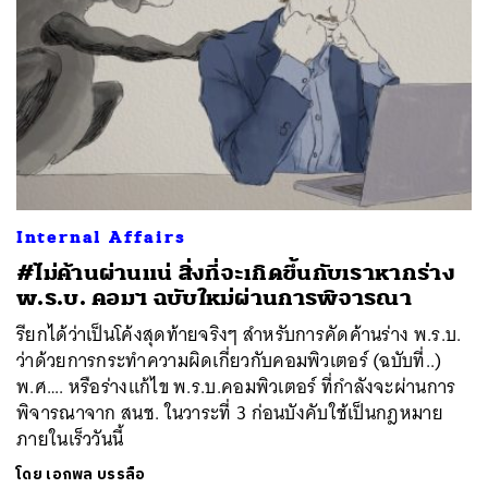
Internal Affairs
#ไม่ค้านผ่านแน่ สิ่งที่จะเกิดขึ้นกับเราหากร่าง
พ.ร.บ. คอมฯ ฉบับใหม่ผ่านการพิจารณา
รียกได้ว่าเป็นโค้งสุดท้ายจริงๆ สำหรับการคัดค้านร่าง พ.ร.บ.
ว่าด้วยการกระทำความผิดเกี่ยวกับคอมพิวเตอร์ (ฉบับที่..)
พ.ศ…. หรือร่างแก้ไข พ.ร.บ.คอมพิวเตอร์ ที่กำลังจะผ่านการ
พิจารณาจาก สนช. ในวาระที่ 3 ก่อนบังคับใช้เป็นกฎหมาย
ภายในเร็ววันนี้
โดย
เอกพล บรรลือ