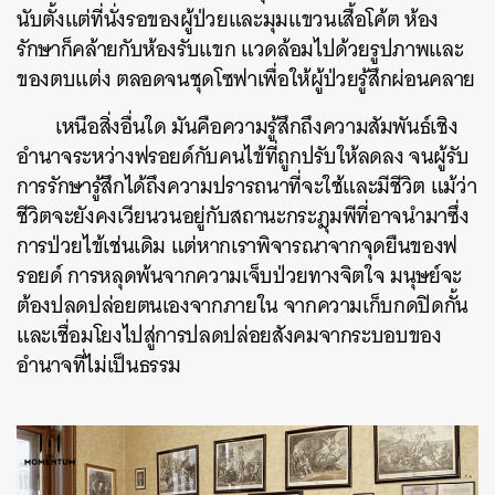
นับตั้งแต่ที่นั่งรอของผู้ป่วยและมุมแขวนเสื้อโค้ต ห้อง
รักษาก็คล้ายกับห้องรับแขก แวดล้อมไปด้วยรูปภาพและ
ของตบแต่ง ตลอดจนชุดโซฟาเพื่อให้ผู้ป่วยรู้สึกผ่อนคลาย
เหนือสิ่งอื่นใด มันคือความรู้สึกถึงความสัมพันธ์เชิง
อำนาจระหว่างฟรอยด์กับคนไข้ที่ถูกปรับให้ลดลง จนผู้รับ
การรักษารู้สึกได้ถึงความปรารถนาที่จะใช้และมีชีวิต แม้ว่า
ชีวิตจะยังคงเวียนวนอยู่กับสถานะกระฎุมพีที่อาจนำมาซึ่ง
การป่วยไข้เช่นเดิม แต่หากเราพิจารณาจากจุดยืนของฟ
รอยด์ การหลุดพ้นจากความเจ็บป่วยทางจิตใจ มนุษย์จะ
ต้องปลดปล่อยตนเองจากภายใน จากความเก็บกดปิดกั้น
และเชื่อมโยงไปสู่การปลดปล่อยสังคมจากระบอบของ
อำนาจที่ไม่เป็นธรรม