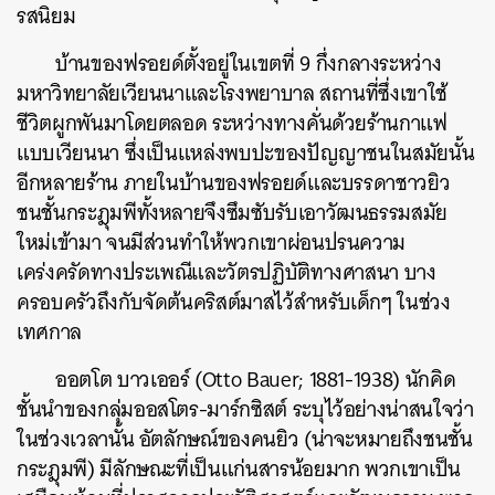
รสนิยม
บ้านของฟรอยด์ตั้งอยู่ในเขตที่ 9 กึ่งกลางระหว่าง
มหาวิทยาลัยเวียนนาและโรงพยาบาล สถานที่ซึ่งเขาใช้
ชีวิตผูกพันมาโดยตลอด ระหว่างทางคั่นด้วยร้านกาแฟ
แบบเวียนนา ซึ่งเป็นแหล่งพบปะของปัญญาชนในสมัยนั้น
อีกหลายร้าน ภายในบ้านของฟรอยด์และบรรดาชาวยิว
ชนชั้นกระฎุมพีทั้งหลายจึงซึมซับรับเอาวัฒนธรรมสมัย
ใหม่เข้ามา จนมีส่วนทำให้พวกเขาผ่อนปรนความ
เคร่งครัดทางประเพณีและวัตรปฏิบัติทางศาสนา บาง
ครอบครัวถึงกับจัดต้นคริสต์มาสไว้สำหรับเด็กๆ ในช่วง
เทศกาล
ออตโต บาวเออร์ (Otto Bauer; 1881-1938) นักคิด
ชั้นนำของกลุ่มออสโตร-มาร์กซิสต์ ระบุไว้อย่างน่าสนใจว่า
ในช่วงเวลานั้น อัตลักษณ์ของคนยิว (น่าจะหมายถึงชนชั้น
กระฎุมพี) มีลักษณะที่เป็นแก่นสารน้อยมาก พวกเขาเป็น