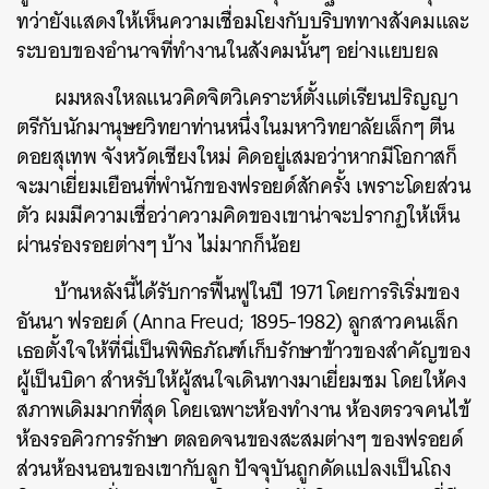
ทว่ายังแสดงให้เห็นความเชื่อมโยงกับบริบททางสังคมและ
ระบอบของอำนาจที่ทำงานในสังคมนั้นๆ อย่างแยบยล
ผมหลงใหลแนวคิดจิตวิเคราะห์ตั้งแต่เรียนปริญญา
ตรีกับนักมานุษยวิทยาท่านหนึ่งในมหาวิทยาลัยเล็กๆ ตีน
ดอยสุเทพ จังหวัดเชียงใหม่ คิดอยู่เสมอว่าหากมีโอกาสก็
จะมาเยี่ยมเยือนที่พำนักของฟรอยด์สักครั้ง เพราะโดยส่วน
ตัว ผมมีความเชื่อว่าความคิดของเขาน่าจะปรากฏให้เห็น
ผ่านร่องรอยต่างๆ บ้าง ไม่มากก็น้อย
บ้านหลังนี้ได้รับการฟื้นฟูในปี 1971 โดยการริเริ่มของ
อันนา ฟรอยด์ (Anna Freud; 1895-1982) ลูกสาวคนเล็ก
เธอตั้งใจให้ที่นี่เป็นพิพิธภัณฑ์เก็บรักษาข้าวของสำคัญของ
ผู้เป็นบิดา สำหรับให้ผู้สนใจเดินทางมาเยี่ยมชม โดยให้คง
สภาพเดิมมากที่สุด โดยเฉพาะห้องทำงาน ห้องตรวจคนไข้
ห้องรอคิวการรักษา ตลอดจนของสะสมต่างๆ ของฟรอยด์
ส่วนห้องนอนของเขากับลูก ปัจจุบันถูกดัดแปลงเป็นโถง