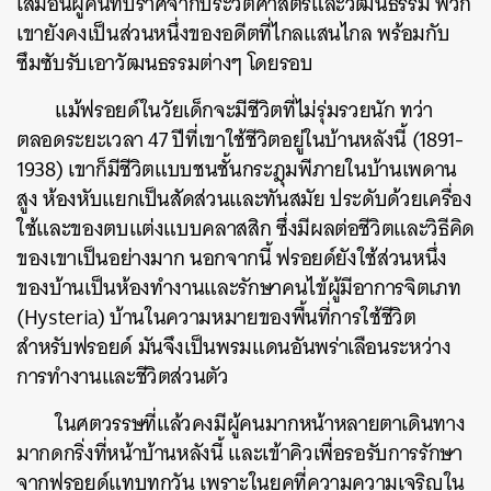
เสมือนผู้คนที่ปราศจากประวัติศาสตร์และวัฒนธรรม พวก
เขายังคงเป็นส่วนหนึ่งของอดีตที่ไกลแสนไกล พร้อมกับ
ซึมซับรับเอาวัฒนธรรมต่างๆ โดยรอบ
แม้ฟรอยด์ในวัยเด็กจะมีชีวิตที่ไม่รุ่มรวยนัก ทว่า
ตลอดระยะเวลา 47 ปีที่เขาใช้ชีวิตอยู่ในบ้านหลังนี้ (1891-
1938) เขาก็มีชีวิตแบบชนชั้นกระฎุมพีภายในบ้านเพดาน
สูง ห้องหับแยกเป็นสัดส่วนและทันสมัย ประดับด้วยเครื่อง
ใช้และของตบแต่งแบบคลาสสิก ซึ่งมีผลต่อชีวิตและวิธีคิด
ของเขาเป็นอย่างมาก นอกจากนี้ ฟรอยด์ยังใช้ส่วนหนึ่ง
ของบ้านเป็นห้องทำงานและรักษาคนไข้ผู้มีอาการจิตเภท
(Hysteria) บ้านในความหมายของพื้นที่การใช้ชีวิต
สำหรับฟรอยด์ มันจึงเป็นพรมแดนอันพร่าเลือนระหว่าง
การทำงานและชีวิตส่วนตัว
ในศตวรรษที่แล้วคงมีผู้คนมากหน้าหลายตาเดินทาง
มากดกริ่งที่หน้าบ้านหลังนี้ และเข้าคิวเพื่อรอรับการรักษา
จากฟรอยด์แทบทุกวัน เพราะในยุคที่ความความเจริญใน