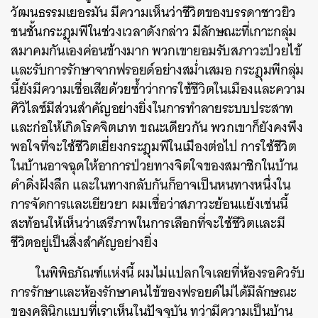
วัฒนธรรมเยอรมัน มีความเห็นว่าชีวิตของบรรดาชาวยิว
ชนชั้นกระฎุมพีในช่วงเวลาดังกล่าว มีลักษณะที่เกาะกลุ่ม
สมาคมกันเองค่อนข้างมาก พวกเขายอมรับสภาวะป่วยไข้
และรับการรักษาจากฟรอยด์อย่างสม่ำเสมอ กระฎุมพีกลุ่ม
นี้ยังมีความเชื่อเสียด้วยซ้ำว่าการใช้ชีวิตในเมืองและความ
ศิวิไลซ์มีส่วนสำคัญอย่างยิ่งในการทำลายระบบประสาท
และก่อให้เกิดโรคจิตเภท ขณะเดียวกัน พวกเขาก็ยังคงพึง
พอใจที่จะใช้ชีวิตเยี่ยงกระฎุมพีในเมืองต่อไป การใช้ชีวิต
ในบ้านอาจฉุดให้อาการป่วยทางจิตใจของสมาชิกในบ้าน
ดำดิ่งฝังลึก และในทางกลับกันก็อาจเป็นหนทางหนึ่งใน
การจัดการและเยียวยา ผมเชื่อว่าสภาวะย้อนแย้งเช่นนี้
สะท้อนให้เห็นว่าเสรีภาพในการเลือกที่จะใช้ชีวิตและมี
ชีวิตอยู่เป็นสิ่งสำคัญอย่างยิ่ง
ในพิพิธภัณฑ์แห่งนี้ ผมไม่แปลกใจเลยที่ห้องรอคิวรับ
การรักษาและห้องรักษาคนไข้ของฟรอยด์ไม่ได้มีลักษณะ
ของคลินิกแบบที่เราเห็นในปัจจุบัน ทว่ามีความเป็นบ้าน