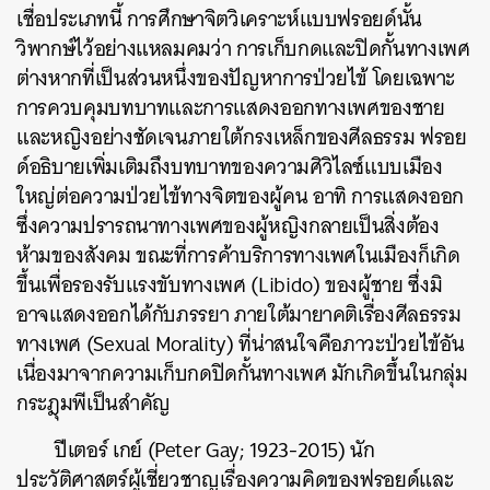
เชื่อประเภทนี้ การศึกษาจิตวิเคราะห์แบบฟรอยด์นั้น
วิพากษ์ไว้อย่างแหลมคมว่า การเก็บกดและปิดกั้นทางเพศ
ต่างหากที่เป็นส่วนหนึ่งของปัญหาการป่วยไข้ โดยเฉพาะ
การควบคุมบทบาทและการแสดงออกทางเพศของชาย
และหญิงอย่างชัดเจนภายใต้กรงเหล็กของศีลธรรม ฟรอย
ด์อธิบายเพิ่มเติมถึงบทบาทของความศิวิไลซ์แบบเมือง
ใหญ่ต่อความป่วยไข้ทางจิตของผู้คน อาทิ การแสดงออก
ซึ่งความปรารถนาทางเพศของผู้หญิงกลายเป็นสิ่งต้อง
ห้ามของสังคม ขณะที่การค้าบริการทางเพศในเมืองก็เกิด
ขึ้นเพื่อรองรับแรงขับทางเพศ (Libido) ของผู้ชาย ซึ่งมิ
อาจแสดงออกได้กับภรรยา ภายใต้มายาคติเรื่องศีลธรรม
ทางเพศ (Sexual Morality) ที่น่าสนใจคือภาวะป่วยไข้อัน
เนื่องมาจากความเก็บกดปิดกั้นทางเพศ มักเกิดขึ้นในกลุ่ม
กระฎุมพีเป็นสำคัญ
ปีเตอร์ เกย์ (Peter Gay; 1923-2015) นัก
ประวัติศาสตร์ผู้เชี่ยวชาญเรื่องความคิดของฟรอยด์และ