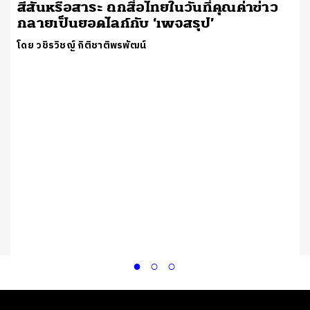
สีสันหรือสาระ ถกสื่อไทยในวันที่คุณค่าข่าว
กลายเป็นยอดไลก์กับ ‘เพจสรุป’
โดย วชิรวิชญ์ กิติชาติพรพัฒน์