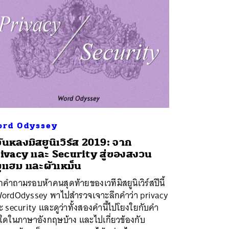
rd Odyssey
ันหลงมิสยูนิเวิร์ส 2019: จาก
ivacy และ Security สู่ของสงวน
ูแฮม และผ้าเหม็น
คำถามรอบห้าคนสุดท้ายของเวทีมิสยูนิเวิร์สปีนี้
ordOdyssey พาไปสำรวจเจาะลึกคำว่า privacy
 security และดูว่าทั้งสองคำนี้ไปโยงใยกับคำ
นใดในภาษาอังกฤษบ้าง และไปเกี่ยวข้องกับ