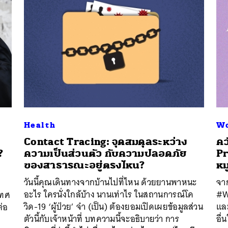
Health
Wo
Contact Tracing: จุดสมดุลระหว่าง
คว
?
ความเป็นส่วนตัว กับความปลอดภัย
Pr
ของสาธารณะอยู่ตรงไหน?
หม
ม
นหา
วันนี้คุณเดินทางจากบ้านไปที่ไหน ด้วยยานพาหนะ
จาก
SHARE
TWEET
LINE
EMAIL
อะไร ใครนั่งใกล้บ้าง นานเท่าไร ในสถานการณ์โค
#W
เทศ
วิด-19 ‘ผู้ป่วย’ จำ (เป็น) ต้องยอมเปิดเผยข้อมูลส่วน
และ
่อ
ตัวนี้กับเจ้าหน้าที่ บทความนี้จะอธิบายว่า การ
อื่