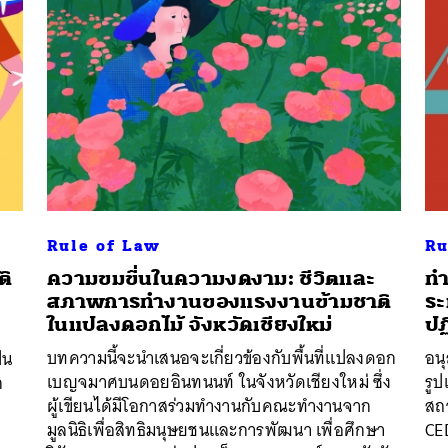
Rule of Law
Ru
ติ
ความขมขื่นในความงดงาม: ชีวิตและ
ทำ
สภาพการทำงานของแรงงานข้ามชาติ
ระ
นหา
ในแปลงดอกไม้ จังหวัดเชียงใหม่
ปฏ
SHARE
TWEET
LINE
EMAIL
บทความนี้จะนำเสนอจะเกี่ยวข้องกับพื้นที่แปลงดอก
อนุ
็น
เบญจมาศบนดอยอินทนนท์ ในจังหวัดเชียงใหม่ ซึ่ง
รู
ก
ผู้เขียนได้มีโอกาสร่วมทำงานกับคณะทำงานจาก
สถ
มูลนิธิเพื่อสิทธิมนุษยชนและการพัฒนา เพื่อศึกษา
CE