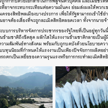
ารถูกกำกับด้วยเอกสารในการพิสูจน์ตัวบุคคล และเมื่อชีวิ
ิ่งที่อาจกระทบกระเทือนต่อความมั่นคง ย่อมส่งผลให้พวกเข
SHARE
TWEET
LINE
EMAIL
มครองสิทธิพลเมืองบางประการ เพื่อให้รัฐสามารถเข้าใช้อ
นอาจต้องเสี่ยงที่จะถูกละเมิดสิทธิตลอดเวลา ทั้งจากนายจ้า
 ระบบการบริหารจัดการประชากรของรัฐไทยที่เป็นอยู่ทุกวันน
ข้ามชาติถึงขีดสุด ผลักไสให้แรงงานข้ามชาติกลายเป็นผู้มี
ความสัมพันธ์ทางสังคม พร้อมกับถูกบดบังด้วยนโยบายควา
บทุนนิยมที่กำหนดให้แรงงานเป็นเพียงปัจจัยการผลิตอย่างห
รถตกเป็นเหยื่อของความรุนแรงหรือการกระทำละเมิดสิทธิ