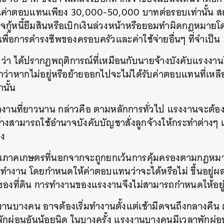
นค่าตอบแทนเพียง 30,000-50,000 บาทต่อรอบเท่านั้น สถา
จกู้หนี้ยืมสินหรือเบิกเงินล่วงหน้าหรือยอมทำผิดกฎหมายโด
ยเพื่อการดำรงชีพของครอบครัวและค่าใช้จ่ายอื่นๆ ที่จำเป็น
า ได้ปรากฏพฤติการณ์ที่เหมือนกับนายจ้างบังคับแรงงานใ
ากว่าหากไม่อยู่หรือย้ายออกไปจะไม่ได้รับค่าตอบแทนที่เหลือ
านั้น
ำงานที่ยาวนาน กล่าวคือ ตามหลักการทั่วไป แรงงานจะต้อง
ยจ้างสามารถใช้อำนาจบังคับบัญชาสั่งลูกจ้างให้กระทำต่างๆ เ
าง
นภาคเกษตรที่นอกจากจะถูกยกเว้นการคุ้มครองตามกฎหม
มาทำงาน โดยกำหนดให้ค่าตอบแทนว่าจะได้หรือไม่ ขึ้นอยู่
ของที่ดิน การทำงานของแรงงานจึงไม่สามารถกำหนดให้อยู
บางคน อาจต้องเริ่มทำงานตั้งแต่เช้ามืดจนถึงกลางคืน 
าพักผ่อนอันน้อยนิด ในบางครั้ง แรงงานบางคนมีเวลาพักผ่