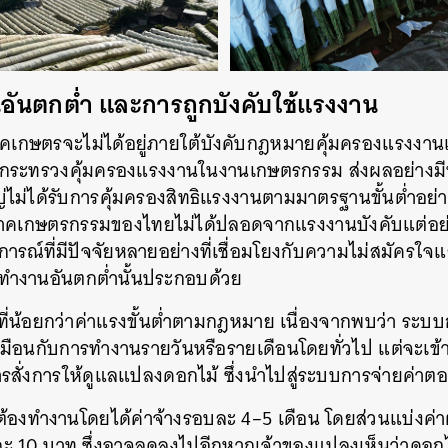
นตกต่ำ และการถูกบังคับใช้แรงงาน
เกษตรจะไม่ได้อยู่ภายใต้บังคับกฎหมายคุ้มครองแรงงานเ
กฎกระทรวงคุ้มครองแรงงานในงานเกษตรกรรม ส่งผลอย่างมี
ม่ได้รับการคุ้มครองสิทธิแรงงานตามมาตรฐานขั้นต่ำอย่า
ว่า ภาคเกษตรกรรมของไทยไม่ได้ปลอดจากแรงงานบังคับแต่
รณ์ที่มีปัจจัยหลายอย่างที่เชื่อมโยงกับความไม่สมัครใจ
ำงานอันตกต่ำนั้นประกอบด้วย
ี่น้อยกว่าค่าแรงขั้นต่ำตามกฎหมาย เนื่องจากพบว่า ระ
หมือนกับการทำงานรายวันหรือรายเดือนโดยทั่วไป แต่จะเข้
สั่งการให้ดูแลแปลงดอกไม้ ซึ่งนำไปสู่ระบบการจ่ายค่าต
องทำงานโดยได้ค่าจ้างรอบละ 4–5 เดือน โดยส่วนแบ่งค่
ดละ 10 บาท ซึ่งอาจลดลงไปอีกหากเจ้าของแปลงเห็นว่าดอก