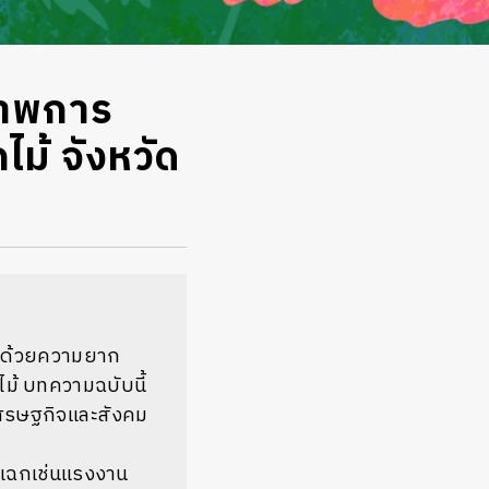
ภาพการ
้ จังหวัด
ฝงด้วยความยาก
้ บทความฉบับนี้
งเศรษฐกิจและสังคม
เฉกเช่นแรงงาน