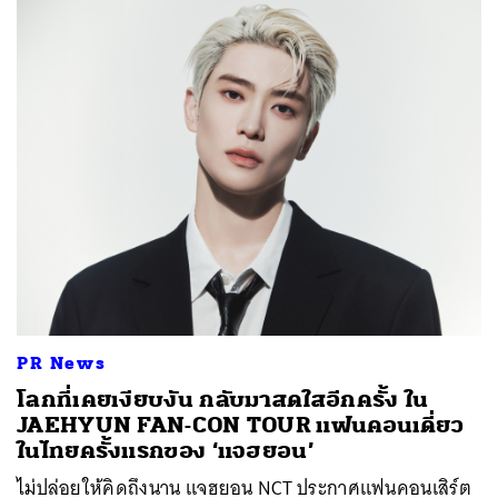
PR News
โลกที่เคยเงียบงัน กลับมาสดใสอีกครั้ง ใน
JAEHYUN FAN-CON TOUR
แฟนคอนเดี่ยว
ในไทยครั้งแรกของ ‘แจฮยอน’
ไม่ปล่อยให้คิดถึงนาน แจฮยอน NCT ประกาศแฟนคอนเสิร์ต