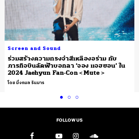
Screen and Sound
ร่วมสร้างความทรงจำสีเหลืองอร่าม กับ
ภารกิจบินลัดฟ้าบอกลา ‘จอง แจฮยอน’ ใน
2024 Jaehyun Fan-Con＜Mute＞
โดย มิ่งกมล รินมาร
FOLLOW US