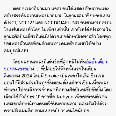
ตลอดเวลาที่ผ่านมา แจฮยอนได้แสดงศักยภาพและ
สร้างสรรค์ผลงานเพลงมากมาย ในฐานะสมาชิกบอยแบน
ด์ NCT, NCT 127 และ NCT DOJAEJUNG จนสามารถครอง
ใจแฟนเพลงทั่วโลก ไม่เพียงเท่านั้น เขายังเปล่งประกายใน
ฐานะศิลปินเดี่ยวที่เต็มไปด้วยเอกลักษณ์เฉพาะตัว โดยทุก
บทเพลงล้วนสะท้อนตัวตนทางดนตรีของเขาได้อย่าง
สมบูรณ์แบบ
โดยผลงานเพลงที่เด่นชัดที่สุดหนีไม่พ้น
อัลบั้มเดี่ยว
ของตนเองอย่าง ‘J’
ที่ปล่อยให้ฟังครั้งแรกในเดือน
สิงหาคม 2024 โดยมี
Smoke
เป็นเพลงไตเติล ซึ่งแจฮ
ยอนได้มีส่วนร่วมในทุกขั้นตอน ตั้งแต่การเขียนเนื้อเพลง
ทำนอง ไปจนถึงการกำหนดทิศทางศิลป์และชื่ออัลบั้ม โดย
เลือกใช้ตัวอักษร ‘J’ จากชื่อ Jaehyun เพื่อสะท้อนตัวตน
และเอกลักษณ์ทางดนตรีอันหลากหลาย และเต็มไปด้วย
ความโรแมนติก ตามแบบฉบับวาเลนไทน์บอย