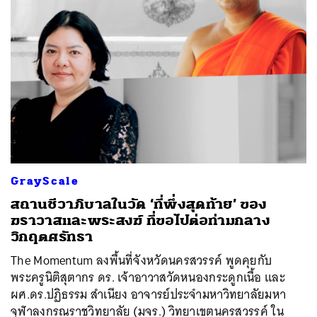
GrayScale
สถานชีวาภิบาลในวัด ‘ที่พึ่งสุดท้าย’ ของ
ฆราวาสและพระสงฆ์ ที่ขอไปต่อท่ามกลาง
วิกฤตศรัทธา
The Momentum ลงพื้นที่จังหวัดนครสวรรค์ พูดคุยกับ
พระครูนิติสุตากร ดร. เจ้าอาวาสวัดหนองกระดูกเนื้อ และ
ผศ.ดร.ปฏิธรรม สำเนียง อาจารย์ประจำมหาวิทยาลัยมหา
จุฬาลงกรณราชวิทยาลัย (มจร.) วิทยาเขตนครสวรรค์ ใน