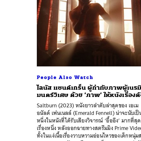
People Also Watch
ไลนัส แซนด์เกร็น ผู้กำกับภาพผู้เนรม
มนตร์วิเศษ ด้วย ‘ภาพ’ ให้หนังเรื่องด
Saltburn (2023) หนังยาวลำดับล่าสุดของ เอเม
อนัลด์ เฟนเนลล์ (Emerald Fennell) น่าจะนับเป็
หนึ่งในหนังที่ได้รับเสียงวิจารณ์ ‘อื้ออึง’ มากที่สุด
ค้
เรื่องหนึ่ง หลังออกฉายทางสตรีมมิง Prime Vide
ทั้งในแง่เนื้อเรื่องวาบหวามอ่อนไหวของเด็กหนุ่ม