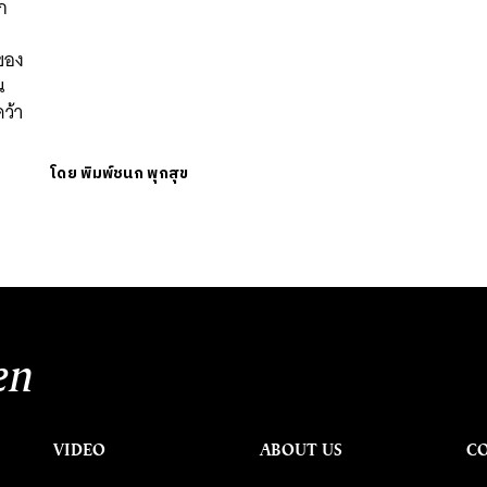
ก
ของ
น
ว้า
โดย
พิมพ์ชนก พุกสุข
en
VIDEO
ABOUT US
C