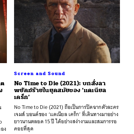
Screen and Sound
ิต
No Time to Die (2021): บทสั่งลา
ัง
พยัคฆ์ร้ายในยุคสมัยของ ‘แดเนียล
เคร็ก’
No Time to Die (2021) ถือเป็นการปิดฉากตัวละคร
น
เจมส์ บอนด์ของ ‘แดเนียล เคร็ก’ ที่เดินทางมาอย่าง
นหา
ยาวนานตลอด 15 ปี ได้อย่างสง่างามและสมการรอ
o
SHARE
TWEET
LINE
EMAIL
คอยที่สุด
สอง