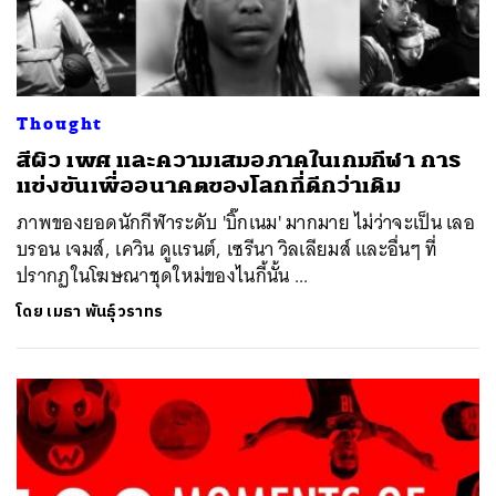
Thought
สีผิว เพศ และความเสมอภาคในเกมกีฬา การ
แข่งขันเพื่ออนาคตของโลกที่ดีกว่าเดิม
ภาพของยอดนักกีฬาระดับ 'บิ๊กเนม' มากมาย ไม่ว่าจะเป็น เลอ
บรอน เจมส์, เควิน ดูแรนต์, เซรีนา วิลเลียมส์ และอื่นๆ ที่
ปรากฏในโฆษณาชุดใหม่ของไนกี้นั้น ...
โดย
เมธา พันธุ์วราทร