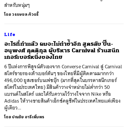
สำหรับหนุ่มๆ
โดย
วรรษชล คัวดรี้
Life
อะไรที่ทำแล้ว ผมจะไม่ทำซ้ำอีก สูตรลับ ปิ๊น-
อนุพงศ์ คุตติกุล ผู้บริหาร Carnival ร้านสนีก
เกอร์เบอร์หนึ่งของไทย
6 ปีแห่งการพิสูจน์ตัวเองจาก Converse Carnival สู่ Carnival
สโตร์ขายรองเท้าเบอร์ต้นๆ ของไทยที่มีผู้ติดตามมากกว่า
496,000 ยูสเซอร์บนเฟซบุ๊ก (มากที่สุดในบรรดาสนีกเกอร์
สโตร์ในประเทศไทย) มีสินค้าวางจำหน่ายไม่ต่ำกว่า 50
แบรนด์ในสโตร์ และได้รับความไว้วางใจจาก Nike หรือ
Adidas ให้วางขายสินค้าเอ็กซ์คลูซีฟในประเทศไทยแต่เพียง
ผู้เดียว...
โดย
ปณชัย อารีเพิ่มพร