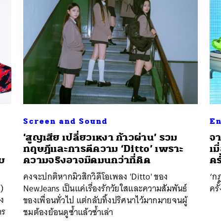
Screen and Sound
En
‘สูญเสีย เปลี่ยวเหงา ก้าวผ่าน’ รวม
จา
ทฤษฎีและการตีความ ‘Ditto’ เพราะ
เม
นหา
บ
ความจริงอาจมืดมนกว่าที่คิด
ครั
SHARE
TWEET
LINE
EMAIL
คงจะปกติหากมิวสิกวิดีโอเพลง 'Ditto' ของ
‘กฎ
)
NewJeans เป็นแค่เรื่องรักวัยใสและความสัมพันธ์
ครั้
าง
ของเพื่อนทั่วไป แต่กลับทิ้งปริศนาไว้มากมายจนผู้
าร
ชมต้องย้อนดูซ้ำแล้วซ้ำเล่า