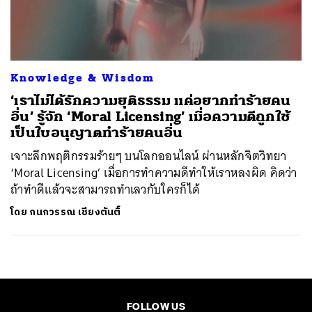
ค้นหา
SHARE
TWEET
LINE
EMAIL
Knowledge & Wisdom
‘เราไม่ได้รักความยุติธรรม แค่อยากทำร้ายคน
อื่น’ รู้จัก ‘Moral Licensing’ เมื่อความดีถูกใช้
เป็นใบอนุญาตทำร้ายคนอื่น
เจาะลึกพฤติกรรมร้ายๆ บนโลกออนไลน์ ผ่านหลักจิตวิทยา
‘Moral Licensing’ เมื่อการทำความดีทำให้เราหลงผิด คิดว่า
ถ้าทำดีแล้วจะสามารถทำเลวกับใครก็ได้
โดย
กนกวรรณ เชียงตันติ์
FOLLOW US