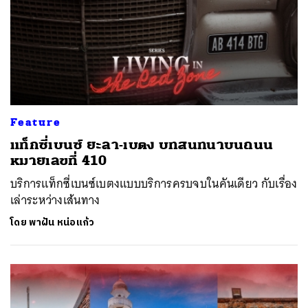
Feature
แท็กซี่เบนซ์ ยะลา-เบตง บทสนทนาบนถนน
หมายเลขที่ 410
บริการแท็กซี่เบนซ์เบตงแบบบริการครบจบในคันเดียว กับเรื่อง
เล่าระหว่างเส้นทาง
โดย
พาฝัน หน่อแก้ว