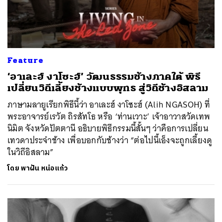
Feature
‘อาเละฮ์ งาโซะฮ์’ วัฒนธรรมช้างภาคใต้ พิธี
เปลี่ยนวิถีเลี้ยงช้างแบบพุทธ สู่วิถีช้างอิสลาม
ภาษามลายูเรียกพิธีนี้ว่า อาเละฮ์ งาโซะฮ์ (Alih NGASOH) ที่
พระอาจารย์เรวัต ถิรสัทโธ หรือ ‘ท่านเวาะ’ เจ้าอาวาสวัดเทพ
นิมิต จังหวัดปัตตานี อธิบายพิธีกรรมนี้สั้นๆ ว่าคือการเปลี่ยน
เทวดาประจำช้าง เพื่อบอกกับช้างว่า “ต่อไปนี้เอ็งจะถูกเลี้ยงดู
ในวิถีอิสลาม”
โดย
พาฝัน หน่อแก้ว