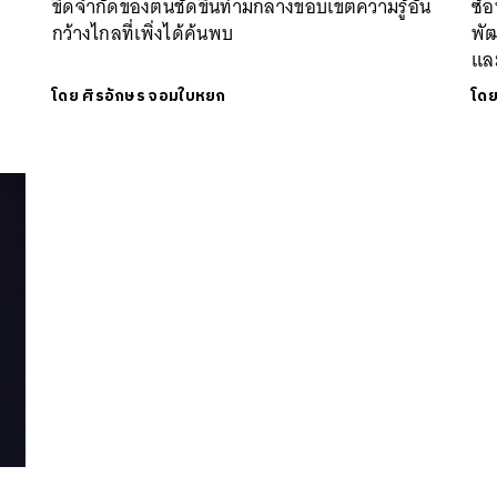
ขีดจำกัดของตนชัดขึ้นท่ามกลางขอบเขตความรู้อัน
ซ้อ
กว้างไกลที่เพิ่งได้ค้นพบ
พั
แล
โดย
ศิรอักษร จอมใบหยก
โด
นหา
SHARE
TWEET
LINE
EMAIL