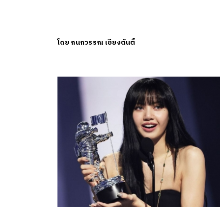
โดย
กนกวรรณ เชียงตันติ์
ค้