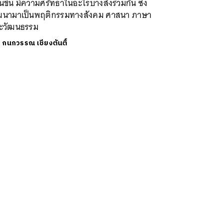
นขึ้น มีความศรัทธาในอะไรบางสิ่งร่วมกัน ซึ่ง
ฒนามาเป็นพฤติกรรมทางสังคม ศาสนา ภาษา
ะวัฒนธรรม
ย
กนกวรรณ เชียงตันติ์