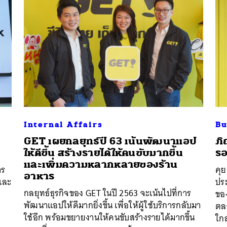
Internal Affairs
Bu
GET เผยกลยุทธ์ปี 63 เน้นพัฒนาแอป
ภิ
ก
ให้ดีขึ้น สร้างรายได้ให้คนขับมากขึ้น
รอ
นหา
และเพิ่มความหลากหลายของร้าน
าร
คุย
อาหาร
SHARE
TWEET
LINE
EMAIL
และ
ปร
กลยุทธ์ธุรกิจของ GET ในปี 2563 จะเน้นไปที่การ
ของ
พัฒนาแอปให้ดีมากยิ่งขึ้น เพื่อให้ผู้ใช้บริการกลับมา
ตลา
ใช้อีก พร้อมขยายงานให้คนขับสร้างรายได้มากขึ้น
ใกล