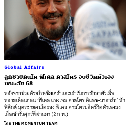
Global Affairs
ลูกชายคนโต ฟิเดล คาสโตร จบชีวิตตัวเอง
ขณะวัย 68
ค้นหา
หลังจากป่วยด้วยโรคซึมเศร้าและเข้ารับการรักษาตัวเมื่อ
SHARE
TWEET
LINE
EMAIL
หลายเดือนก่อน ‘ฟิเดล แองเจล คาสโตร ดิแอซ-บาลาร์ท’ นัก
ฟิสิกส์ บุตรชายคนโตของ ฟิเดล คาสโตรปลิดชีวิตตัวเองลง
เมื่อเช้าวันศุกร์ที่ผ่านมา (2 ก.พ.)
โดย
THE MOMENTUM TEAM