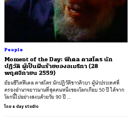
People
Moment of the Day: ฟีเดล คาสโตร นัก
ปฏิวัติ ผู้เป็นฝันร้ายของอเมริกา (28
พฤศจิกายน 2559)
ย้อนชีวิตฟีเดล คาสโตร นักปฏิวัติชาวคิวบา ผู้นำประเทศที่
ครองอำนาจยาวนานที่สุดคนหนึ่งของโลกเกือบ 50 ปี ได้จาก
โลกนี้ไปอย่างสงบด้วยวัย 90 ปี ...
โดย
a day studio