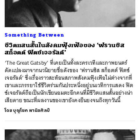
Something Between
ชีวิตแสนสั้นในสังคมฟุ้งเฟ้อของ ‘ฟรานซิส
สก็อตต์ ฟิตซ์เจอรัลด์’
‘The Great Gatsby’ ที่เคยเป็นทั้งละครเวทีและภาพยนตร์
ดัดแปลงมาจากนวนิยายชื่อดังของ ‘ฟรานซิส สก็อตต์ ฟิตซ์
เจอรัลด์’ ซึ่งเรื่องราวสะท้อนสภาพสังคมฟุ้งเฟ้อไม่ต่างจากที่
เขาและภรรยาใช้ชีวิตร่วมกันประหนึ่งอยู่บนเวทีการแสดง ฟิต
ซ์เจอรัลด์ถือเป็นนักเขียนอมตะอีกคนที่มีชีวิตแสนสั้นอย่างน่า
เสียดาย ขณะที่ผลงานของเขายังคงยืนยงจนถึงทุกวันนี้
โดย
บุญโชค พานิชศิลป์
ค้นหา
SHARE
TWEET
LINE
EMAIL