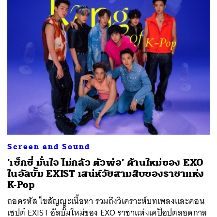
Screen and Sound
‘เซ็กซี่ มั่นใจ ไม่กลัว ตัวพ่อ’ ด้านใหม่ของ EXO
ในอัลบั้ม EXIST เสน่ห์วัยสามสิบของราชาแห่ง
K-Pop
ถอดรหัส ไขสัญญะเนื้อหา รวมถึงวิเคราะห์บทเพลงและคอน
เซปต์ EXIST อัลบั้มใหม่ของ EXO ราชาแห่งเคป็อปตลอดกาล