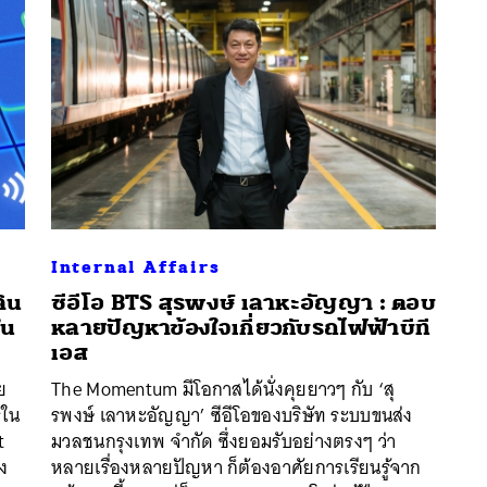
Internal Affairs
ดิน
ซีอีโอ BTS สุรพงษ์ เลาหะอัญญา : ตอบ
ใน
หลายปัญหาข้องใจเกี่ยวกับรถไฟฟ้าบีที
นหา
เอส
SHARE
TWEET
LINE
EMAIL
ย
The Momentum มีโอกาสได้นั่งคุยยาวๆ กับ ‘สุ
รใน
รพงษ์ เลาหะอัญญา’ ซีอีโอของบริษัท ระบบขนส่ง
t
มวลชนกรุงเทพ จำกัด ซึ่งยอมรับอย่างตรงๆ ว่า
อง
หลายเรื่องหลายปัญหา ก็ต้องอาศัยการเรียนรู้จาก