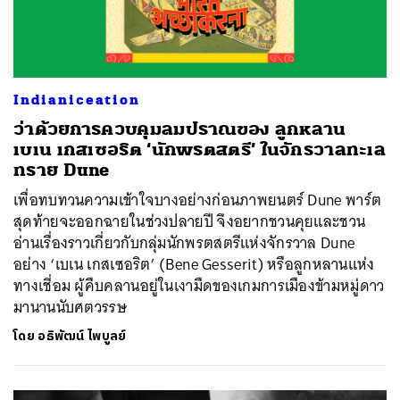
Indianiceation
ว่าด้วยการควบคุมลมปราณของ ลูกหลาน
เบเน เกสเซอริต ‘นักพรตสตรี’ ในจักรวาลทะเล
ทราย Dune
เพื่อทบทวนความเข้าใจบางอย่างก่อนภาพยนตร์ Dune พาร์ต
สุดท้ายจะออกฉายในช่วงปลายปี จึงอยากชวนคุยและชวน
อ่านเรื่องราวเกี่ยวกับกลุ่มนักพรตสตรีแห่งจักรวาล Dune
อย่าง ‘เบเน เกสเซอริต’ (Bene Gesserit) หรือลูกหลานแห่ง
ทางเชี่อม ผู้คืบคลานอยู่ในเงามืดของเกมการเมืองข้ามหมู่ดาว
มานานนับศตวรรษ
ค้นหา
โดย
อธิพัฒน์ ไพบูลย์
SHARE
TWEET
LINE
EMAIL