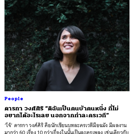
People
ดารกา วงศ์ศิริ “ดิฉันเป็นคนบ้าคนหนึ่ง ที่ไม่
อยากได้อะไรเลย นอกจากทำละครเวที”
‘โจ้’ ดารกา วงศ์ศิริ คือนักเขียนบทละครเวทีมือฉมัง มีผลงาน
มากว่า 60 เรื่อง 10 กว่าเรื่องในนั้นเป็นละครเพลง เช่นเดียวกับ