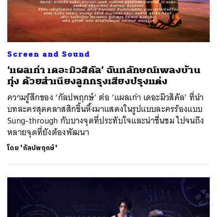
Screen and Sound
‘แผลเก่า เดอะมิวสิคัล’ ฉันทลักษณ์เพลงบ้าน
ทุ่ง ด้วยสำเนียงลูกกรุงเสียงปรุงแต่ง
ความรู้สึกของ ‘กัลปพฤกษ์’ ต่อ ‘แผลเก่า เดอะมิวสิคัล’ ที่นำ
บทละครสุดคลาสสิกขึ้นหิ้งมาแสดงในรูปแบบละครร้องแบบ
Sung-through กับบางจุดที่ประทับใจและน่าชื่นชม ไปจนถึง
หลายจุดที่ยังต้องพัฒนา
โดย
'กัลปพฤกษ์'