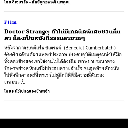
โดย
ดีเจบาร์จ - กัลย์ยุทธพงศ์ นพคุณ
Film
Doctor Strange: ถ้าไม่มีเทคนิคพิเศษชวนตื่น
ตา ก็คงเป็นหนังที่ธรรมดามากๆ
หลังจาก 'ดร.สตีเฟน สเตรนจ์' (Benedict Cumberbatch)
อัจฉริยะด้านศัลยแพทย์ประสาท ประสบอุบัติเหตุจนทำให้มือ
ทั้งสองข้างของเขาใช้งานไม่ได้ดังเดิม เขาพยายามหาทาง
รักษาอย่างหนักแต่ไม่ประสบความสำเร็จ จนสุดท้ายต้องหัน
ไปพึ่งอีกศาสตร์ที่พาเขาไปสู่อีกมิติที่มีความลี้ลับของ
เวทมนตร์...
โดย
หนังโปรดของข้าพเจ้า