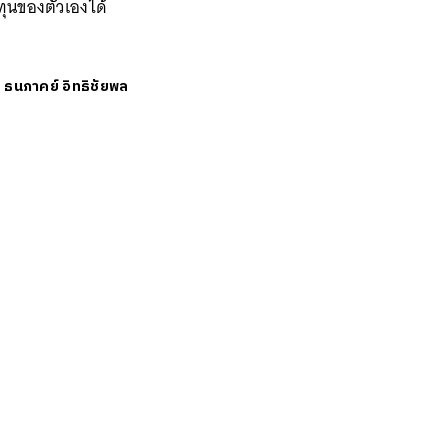
ุนของตัวเองได้
ย
ธนภาคย์ อิทธิชัยพล