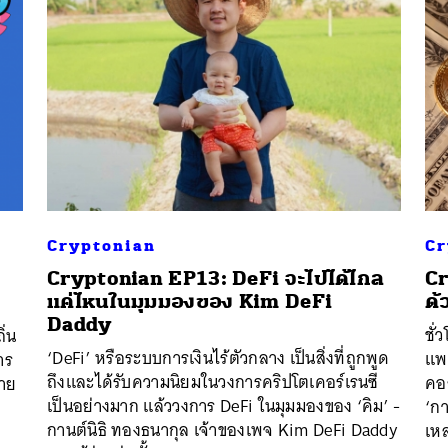
Cryptonian
Cr
Cryptonian EP13: DeFi จะไปได้ไกล
Cr
แค่ไหนในมุมมองของ Kim DeFi
ด้
Daddy
ชั่
ิ่น
‘DeFi’ หรือระบบการเงินไร้ตัวกลาง เป็นสิ่งที่ถูกพูด
แพร
าร
ถึงและได้รับความนิยมในวงการคริปโตเคอร์เรนซี
คอ
จาย
เป็นอย่างมาก แล้ววงการ DeFi ในมุมมองของ ‘คิม’ -
‘กา
กานต์นิธิ ทองธนากุล เจ้าของเพจ Kim DeFi Daddy
เห