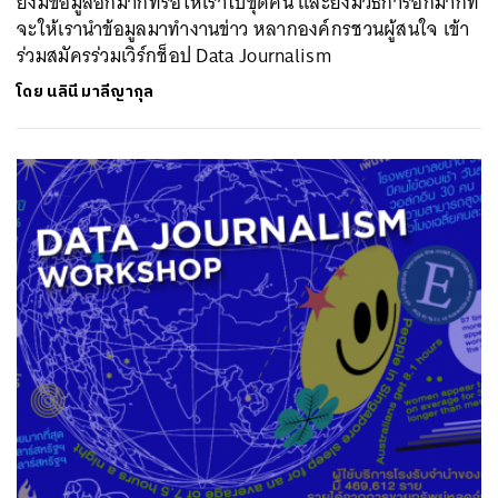
ยังมีข้อมูลอีกมากที่รอให้เราไปขุดค้น และยังมีวิธีการอีกมากที่
จะให้เรานำข้อมูลมาทำงานข่าว หลากองค์กรชวนผู้สนใจ เข้า
ร่วมสมัครร่วมเวิร์กช็อป Data Journalism
โดย
นลินี มาลีญากุล