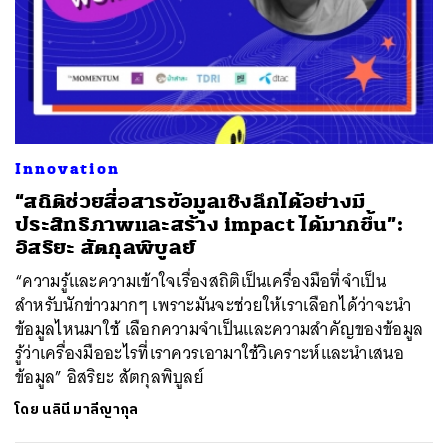
ค้นหา
SHARE
TWEET
LINE
EMAIL
Innovation
“สถิติช่วยสื่อสารข้อมูลเชิงลึกได้อย่างมี
ประสิทธิภาพและสร้าง impact ได้มากขึ้น”:
อิสริยะ สัตกุลพิบูลย์
“ความรู้และความเข้าใจเรื่องสถิติเป็นเครื่องมือที่จำเป็น
สำหรับนักข่าวมากๆ เพราะมันจะช่วยให้เราเลือกได้ว่าจะนำ
ข้อมูลไหนมาใช้ เลือกความจำเป็นและความสำคัญของข้อมูล
รู้ว่าเครื่องมืออะไรที่เราควรเอามาใช้วิเคราะห์และนำเสนอ
ข้อมูล” อิสริยะ สัตกุลพิบูลย์
โดย
นลินี มาลีญากุล