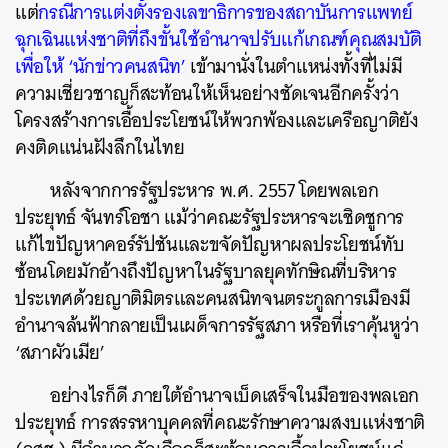
แต่
กรณีการแต่งตั้งรองเลขาธิการของสถาบันการแพทย์
ฉุกเฉินแห่งชาติที่ถึงขั้นใช้อำนาจปรับแก้เกณฑ์คุณสมบัติ
เพื่อให้ ‘นักข่าวคนสนิท’
เข้ามานั่งในตำแหน่งทั้งที่ไม่มี
ความเชี่ยวชาญก็สะท้อนให้เห็นอย่างชัดเจนอีกครั้งว่า
โครงสร้างการเอื้อประโยชน์ให้พวกพ้องและเครือญาติยัง
คงติดแน่นฝังลึกในไทย
หลังจากการรัฐประหาร พ.ศ. 2557 โดยพลเอก
ประยุทธ์ จันทร์โอชา แม้ว่าคณะรัฐประหารจะเชิดชูการ
แก้ไขปัญหาคอร์รัปชันและขจัดปัญหาผลประโยชน์ทับ
ซ้อนโดยมักอ้างถึงปัญหาในรัฐบาลยุคทักษิณที่บริหาร
ประเทศด้วยญาติมิตรและคนสนิทจนตระกูลการเมืองมี
อำนาจล้นฟ้ากลายเป็นเผด็จการรัฐสภา หรือที่เราคุ้นหูว่า
‘สภาผัวเมีย’
อย่างไรก็ดี ภายใต้อำนาจเบ็ดเสร็จในมือของพลเอก
ประยุทธ์ การสรรหาบุคคลที่คณะรักษาความสงบแห่งชาติ