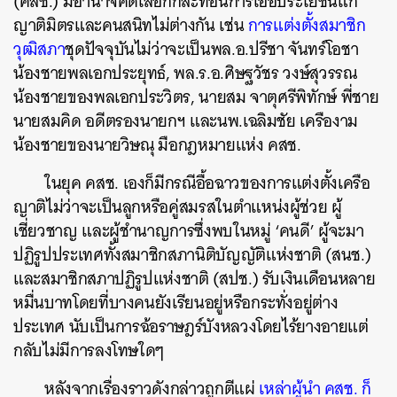
(คสช.) มีอำนาจคัดเลือกก็สะท้อนการเอื้อประโยชน์แก่
ญาติมิตรและคนสนิทไม่ต่างกัน เช่น
การแต่งตั้งสมาชิก
วุฒิสภา
ชุดปัจจุบันไม่ว่าจะเป็นพล.อ.ปรีชา จันทร์โอชา
น้องชายพลเอกประยุทธ์, พล.ร.อ.ศิษฐวัชร วงษ์สุวรรณ
น้องชายของพลเอกประวิตร, นายสม จาตุศรีพิทักษ์ พี่ชาย
นายสมคิด อดีตรองนายกฯ และนพ.เฉลิมชัย เครืองาม
น้องชายของนายวิษณุ มือกฎหมายแห่ง คสช.
ในยุค คสช. เองก็มีกรณีอื้อฉาวของการแต่งตั้งเครือ
ญาติไม่ว่าจะเป็นลูกหรือคู่สมรสในตำแหน่งผู้ช่วย ผู้
เชี่ยวชาญ และผู้ชำนาญการซึ่งพบในหมู่ ‘คนดี’ ผู้จะมา
ปฏิรูปประเทศทั้งสมาชิกสภานิติบัญญัติแห่งชาติ (สนช.)
และสมาชิกสภาปฏิรูปแห่งชาติ (สปช.) รับเงินเดือนหลาย
หมื่นบาทโดยที่บางคนยังเรียนอยู่หรือกระทั่งอยู่ต่าง
ประเทศ นับเป็นการฉ้อราษฎร์บังหลวงโดยไร้ยางอายแต่
กลับไม่มีการลงโทษใดๆ
หลังจากเรื่องราวดังกล่าวถูกตีแผ่
เหล่าผู้นำ คสช. ก็