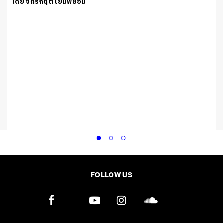
โดย จักรกฤต โยมพยอม
FOLLOW US