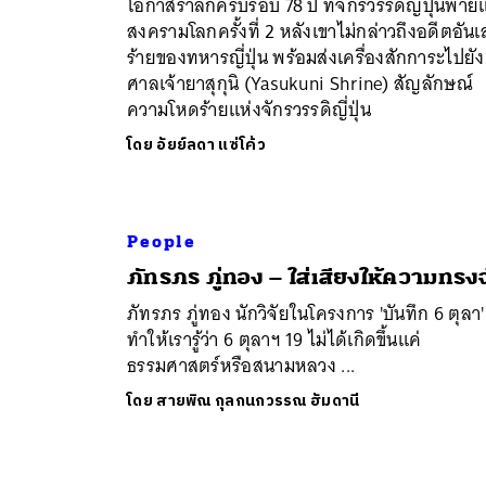
โอกาสรำลึกครบรอบ 78 ปี ที่จักรวรรดิญี่ปุ่นพ่าย
สงครามโลกครั้งที่ 2 หลังเขาไม่กล่าวถึงอดีตอันเ
ค้
ร้ายของทหารญี่ปุ่น พร้อมส่งเครื่องสักการะไปยัง
ศาลเจ้ายาสุกุนิ (Yasukuni Shrine) สัญลักษณ์
ความโหดร้ายแห่งจักรวรรดิญี่ปุ่น
โดย
อัยย์ลดา แซ่โค้ว
People
ภัทรภร ภู่ทอง – ใส่เสียงให้ความทรง
ภัทรภร ภู่ทอง นักวิจัยในโครงการ 'บันทึก 6 ตุลา' 
ทำให้เรารู้ว่า 6 ตุลาฯ 19 ไม่ได้เกิดขึ้นแค่
ธรรมศาสตร์หรือสนามหลวง ...
โดย
สายพิณ กุลกนกวรรณ ฮัมดานี