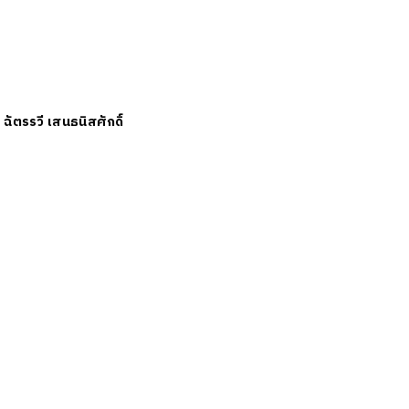
ย
ฉัตรรวี เสนธนิสศักดิ์