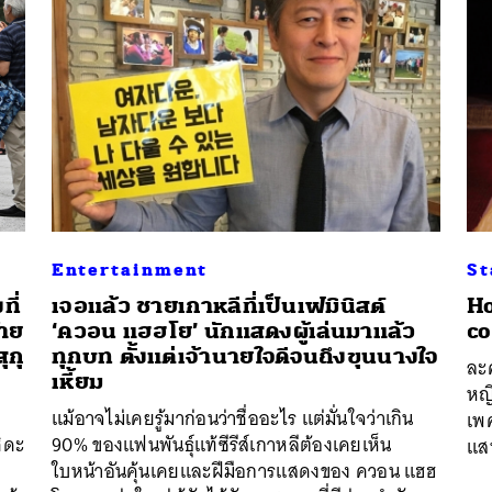
Entertainment
St
ที่
เจอแล้ว ชายเกาหลีที่เป็นเฟมินิสต์
Ho
้าย
‘ควอน แฮฮโย’ นักแสดงผู้เล่นมาแล้ว
c
ุกุ
ทุกบท ตั้งแต่เจ้านายใจดีจนถึงขุนนางใจ
ละค
เหี้ยม
หญิ
แม้อาจไม่เคยรู้มาก่อนว่าชื่ออะไร แต่มั่นใจว่าเกิน
เพศ
ิดะ
90% ของแฟนพันธุ์แท้ซีรีส์เกาหลีต้องเคยเห็น
แส
ใบหน้าอันคุ้นเคยและฝีมือการแสดงของ ควอน แฮฮ