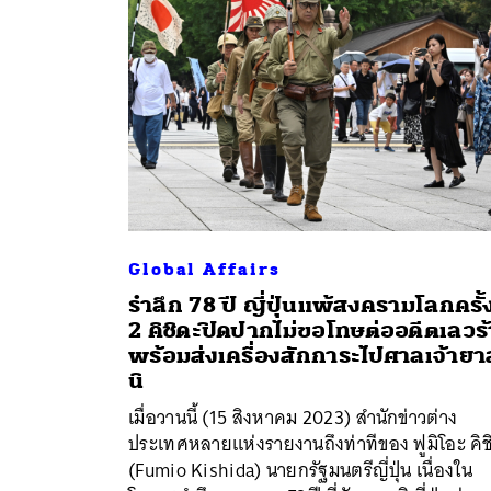
Global Affairs
รำลึก 78 ปี ญี่ปุ่นแพ้สงครามโลกครั้ง
2 คิชิดะปิดปากไม่ขอโทษต่ออดีตเลวร
พร้อมส่งเครื่องสักการะไปศาลเจ้ายาส
นิ
เมื่อวานนี้ (15 สิงหาคม 2023) สำนักข่าวต่าง
ประเทศหลายแห่งรายงานถึงท่าทีของ ฟูมิโอะ คิช
(Fumio Kishida) นายกรัฐมนตรีญี่ปุ่น เนื่องใน