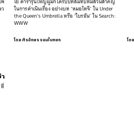
แพ้
โย ดารารุ่นใหญ่ผู้มักได้รับบทสมทบที่มีส่วนสำคัญ
ลว
ในการดำเนินเรื่อง อย่างบท ‘หมอโทจี’ ใน Under
นหา
the Queen’s Umbrella หรือ ‘ไบรอัน’ ใน Search:
SHARE
TWEET
LINE
EMAIL
WWW
โดย
ศิรอักษร จอมใบหยก
โด
จำ
ที่