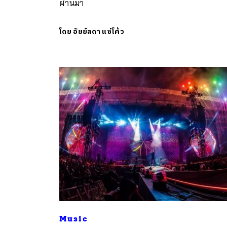
ผ่านมา
โดย
อัยย์ลดา แซ่โค้ว
ค้
Music