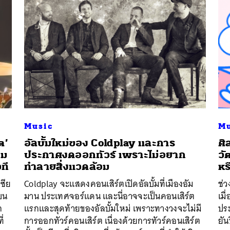
Music
Mu
ต’
อัลบั้มใหม่ของ Coldplay และการ
​ศ
สม
ประกาศงดออกทัวร์ เพราะไม่อยาก
วั
ที
ทำลายสิ่งแวดล้อม
หร
ซีย
Coldplay จะแสดงคอนเสิร์ตเปิดอัลบั้มที่เมืองอัม
ช่ว
บน
มาน ประเทศจอร์แดน และนี่อาจจะเป็นคอนเสิร์ต
เม
ก
แรกและสุดท้ายของอัลบั้มใหม่ เพราะทางวงจะไม่มี
ปร
ี่
การออกทัวร์คอนเสิร์ต เนื่องด้วยการทัวร์คอนเสิร์ต
ยัน